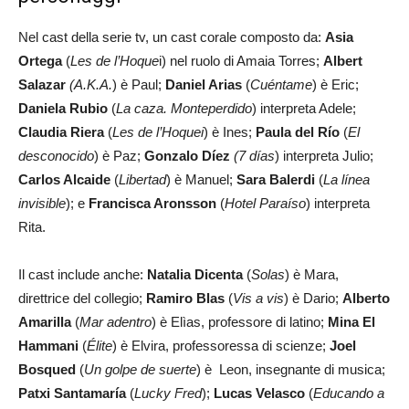
Nel cast della serie tv, un cast corale composto da:
Asia
Ortega
(
Les de l’Hoque
i) nel ruolo di Amaia Torres;
Albert
Salazar
(A.K.A.
) è Paul;
Daniel Arias
(
Cuéntame
) è Eric;
Daniela Rubio
(
La caza.
Monteperdido
) interpreta Adele;
Claudia Riera
(
Les de l’Hoquei
) è Ines;
Paula del Río
(
El
desconocido
) è Paz;
Gonzalo Díez
(7 días
) interpreta Julio;
Carlos Alcaide
(
Libertad
) è Manuel;
Sara Balerdi
(
La línea
invisible
); e
Francisca Aronsson
(
Hotel Paraíso
) interpreta
Rita.
Il cast include anche:
Natalia Dicenta
(
Solas
) è Mara,
direttrice del collegio;
Ramiro Blas
(
Vis a vis
) è Dario;
Alberto
Amarilla
(
Mar adentro
) è Elìas, professore di latino;
Mina El
Hammani
(
Élite
) è Elvira, professoressa di scienze;
Joel
Bosqued
(
Un golpe de suerte
) è Leon, insegnante di musica;
Patxi Santamaría
(
Lucky Fred
);
Lucas Velasco
(
Educando a