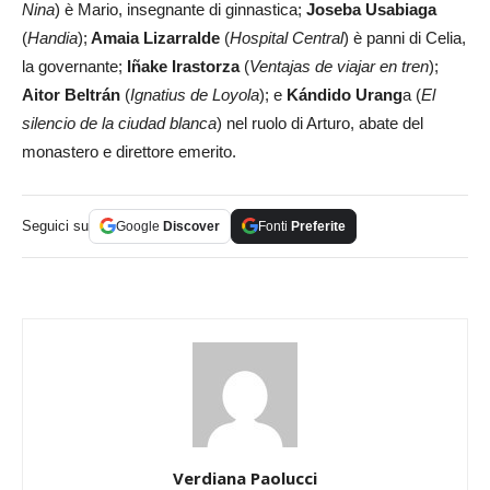
Nina
) è Mario, insegnante di ginnastica;
Joseba Usabiaga
(
Handia
);
Amaia Lizarralde
(
Hospital Central
) è panni di Celia,
la governante;
Iñake Irastorza
(
Ventajas de viajar en tren
);
Aitor Beltrán
(
Ignatius de Loyola
); e
Kándido Urang
a (
El
silencio de la ciudad blanca
) nel ruolo di Arturo, abate del
monastero e direttore emerito.
Seguici su
Google
Discover
Fonti
Preferite
Verdiana Paolucci