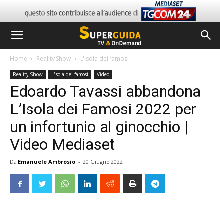
Home
Reality Show
L'isola dei famosi
Reality Show
L'isola dei famosi
Video
Edoardo Tavassi abbandona
L’Isola dei Famosi 2022 per
un infortunio al ginocchio |
Video Mediaset
Da
Emanuele Ambrosio
-
20 Giugno 2022