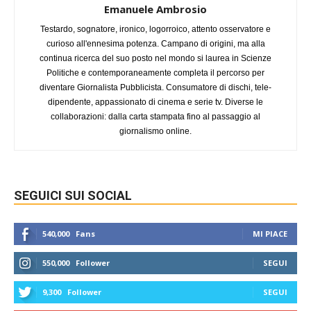
Emanuele Ambrosio
Testardo, sognatore, ironico, logorroico, attento osservatore e
curioso all'ennesima potenza. Campano di origini, ma alla
continua ricerca del suo posto nel mondo si laurea in Scienze
Politiche e contemporaneamente completa il percorso per
diventare Giornalista Pubblicista. Consumatore di dischi, tele-
dipendente, appassionato di cinema e serie tv. Diverse le
collaborazioni: dalla carta stampata fino al passaggio al
giornalismo online.
SEGUICI SUI SOCIAL
540,000
Fans
MI PIACE
550,000
Follower
SEGUI
9,300
Follower
SEGUI