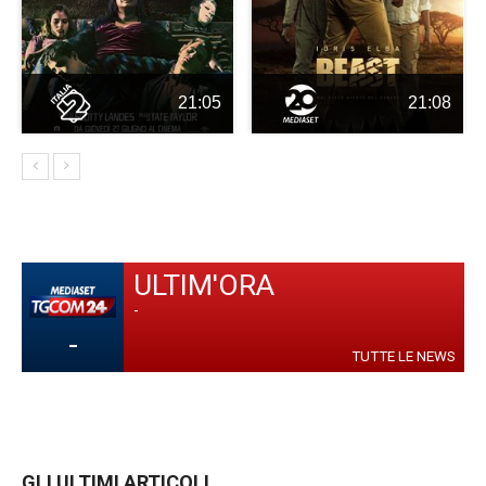
21:05
21:08
ULTIM'ORA
-
-
TUTTE LE NEWS
GLI ULTIMI ARTICOLI