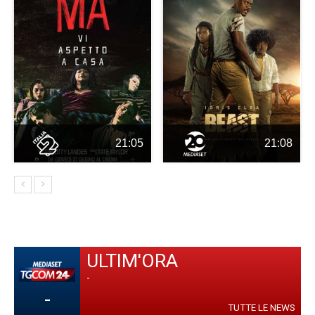
21:05
21:08
ULTIM'ORA
-
-
TUTTE LE NEWS