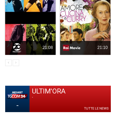
21:08
21:10
ULTIM'ORA
-
-
TUTTE LE NEWS