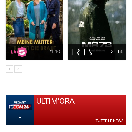
21:10
21:14
ULTIM'ORA
-
-
TUTTE LE NEWS