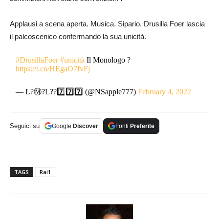
Applausi a scena aperta. Musica. Sipario. Drusilla Foer lascia
il palcoscenico confermando la sua unicità.
#DrusillaFoer
#unicità
Il Monologo ?
https://t.co/HEgaO7fvFj
— L?️Ⓜ️?L?️?7️⃣7️⃣7️⃣ (@NSapple777)
February 4, 2022
Seguici su
Google
Discover
Fonti
Preferite
TAGS
Rai1