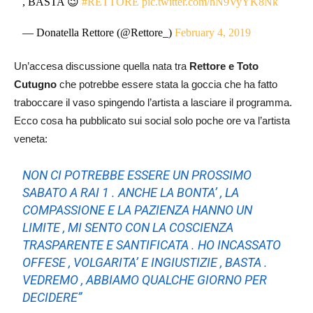
, BASTA 😉
#RETTORE
pic.twitter.com/hN9VyYK8Nk
— Donatella Rettore (@Rettore_)
February 4, 2019
Un’accesa discussione quella nata tra
Rettore e Toto
Cutugno
che potrebbe essere stata la goccia che ha fatto
traboccare il vaso spingendo l’artista a lasciare il programma.
Ecco cosa ha pubblicato sui social solo poche ore va l’artista
veneta:
NON CI POTREBBE ESSERE UN PROSSIMO
SABATO A RAI 1 . ANCHE LA BONTA’ , LA
COMPASSIONE E LA PAZIENZA HANNO UN
LIMITE , MI SENTO CON LA COSCIENZA
TRASPARENTE E SANTIFICATA . HO INCASSATO
OFFESE , VOLGARITA’ E INGIUSTIZIE , BASTA .
VEDREMO , ABBIAMO QUALCHE GIORNO PER
DECIDERE”