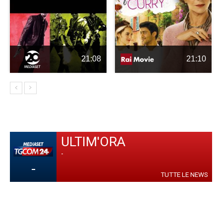
21:08
21:10
ULTIM'ORA
-
-
TUTTE LE NEWS