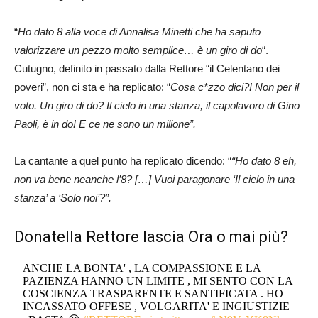
“
Ho dato 8 alla voce di Annalisa Minetti che ha saputo
valorizzare un pezzo molto semplice… è un giro di do
“.
Cutugno, definito in passato dalla Rettore “il Celentano dei
poveri”, non ci sta e ha replicato: “
Cosa c*zzo dici?! Non per il
voto. Un giro di do? Il cielo in una stanza, il capolavoro di Gino
Paoli, è in do! E ce ne sono un milione”.
La cantante a quel punto ha replicato dicendo: “
“Ho dato 8 eh,
non va bene neanche l’8? […] Vuoi paragonare ‘Il cielo in una
stanza’ a ‘Solo noi’?”.
Donatella Rettore lascia Ora o mai più?
ANCHE LA BONTA' , LA COMPASSIONE E LA
PAZIENZA HANNO UN LIMITE , MI SENTO CON LA
COSCIENZA TRASPARENTE E SANTIFICATA . HO
INCASSATO OFFESE , VOLGARITA' E INGIUSTIZIE