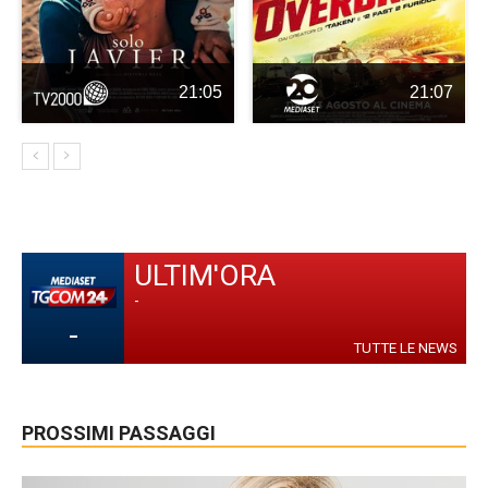
21:05
21:07
ULTIM'ORA
-
-
TUTTE LE NEWS
PROSSIMI PASSAGGI