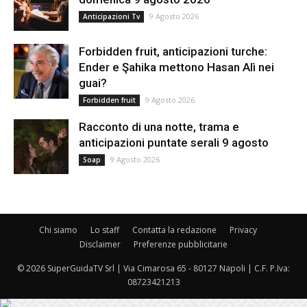
9 Agosto 2026
Anticipazioni Tv
Forbidden fruit, anticipazioni turche:
Ender e Şahika mettono Hasan Alì nei
guai?
9 Agosto 2026
Forbidden fruit
Racconto di una notte, trama e
anticipazioni puntate serali 9 agosto
9 Agosto 2026
Soap
Chi siamo
Lo staff
Contatta la redazione
Privacy
Disclaimer
Preferenze pubblicitarie
© 2026 SuperGuidaTV Srl | Via Cimarosa 65 - 80127 Napoli | C.F. P.Iva:
08723421213