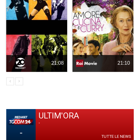
21:08
21:10
ULTIM'ORA
-
-
TUTTE LE NEWS