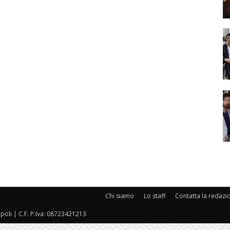
Chi siamo
Lo staff
Contatta la redazi
oli | C.F. P.Iva: 08723421213