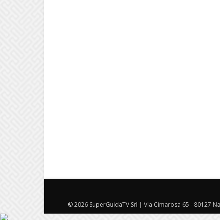
© 2026 SuperGuidaTV Srl | Via Cimarosa 65 - 80127 Nap