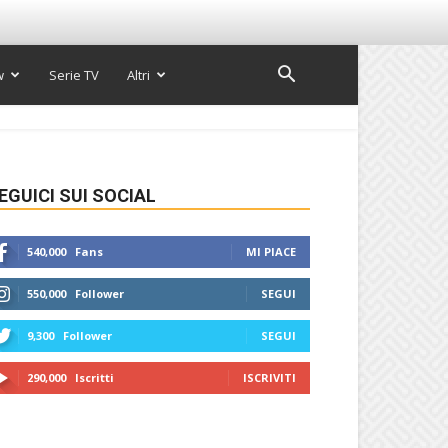
w
Serie TV
Altri
EGUICI SUI SOCIAL
540,000
Fans
MI PIACE
550,000
Follower
SEGUI
9,300
Follower
SEGUI
290,000
Iscritti
ISCRIVITI