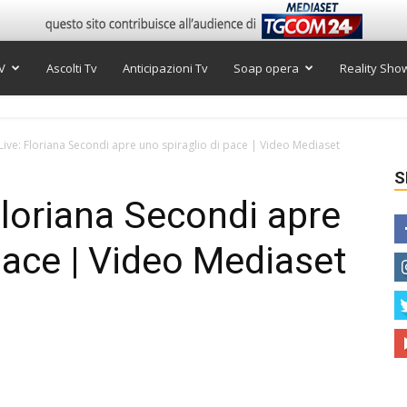
V
Ascolti Tv
Anticipazioni Tv
Soap opera
Reality Sho
ive: Floriana Secondi apre uno spiraglio di pace | Video Mediaset
S
loriana Secondi apre
pace | Video Mediaset