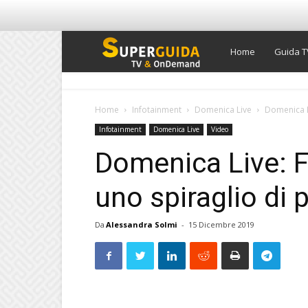
Super
Home
Guida T
Guida
Home
Infotainment
Domenica Live
Domenica L
Infotainment
Domenica Live
Video
TV
Domenica Live: F
uno spiraglio di 
Da
Alessandra Solmi
-
15 Dicembre 2019