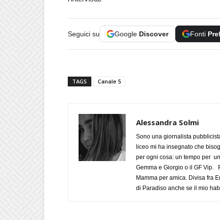
Seguici su
Google
Discover
Fonti
Pre
TAGS
Canale 5
Alessandra Solmi
Sono una giornalista pubblicist
liceo mi ha insegnato che biso
per ogni cosa: un tempo per un
Gemma e Giorgio o il GF Vip. Po
Mamma per amica. Divisa fra Em
di Paradiso anche se il mio habi