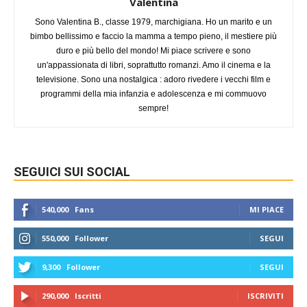
Valentina
Sono Valentina B., classe 1979, marchigiana. Ho un marito e un
bimbo bellissimo e faccio la mamma a tempo pieno, il mestiere più
duro e più bello del mondo! Mi piace scrivere e sono
un'appassionata di libri, soprattutto romanzi. Amo il cinema e la
televisione. Sono una nostalgica : adoro rivedere i vecchi film e
programmi della mia infanzia e adolescenza e mi commuovo
sempre!
SEGUICI SUI SOCIAL
540,000
Fans
MI PIACE
550,000
Follower
SEGUI
9,300
Follower
SEGUI
290,000
Iscritti
ISCRIVITI