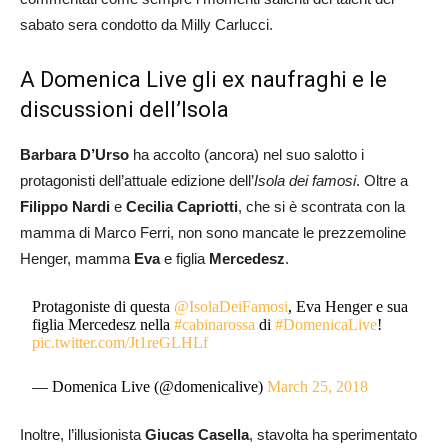
sabato sera condotto da Milly Carlucci.
A Domenica Live gli ex naufraghi e le
discussioni dell’Isola
Barbara D’Urso
ha accolto (ancora) nel suo salotto i
protagonisti dell’attuale edizione dell’
Isola dei famosi
. Oltre a
Filippo Nardi
e
Cecilia Capriotti
, che si è scontrata con la
mamma di Marco Ferri, non sono mancate le prezzemoline
Henger, mamma
Eva
e figlia
Mercedesz
.
Protagoniste di questa
@IsolaDeiFamosi
, Eva Henger e sua
figlia Mercedesz nella
#cabinarossa
di
#DomenicaLive
!
pic.twitter.com/Jt1reGLHLf
— Domenica Live (@domenicalive)
March 25, 2018
Inoltre, l’illusionista
Giucas Casella
, stavolta ha sperimentato