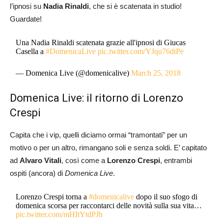
l’ipnosi su
Nadia Rinaldi
, che si è scatenata in studio!
Guardate!
Una Nadia Rinaldi scatenata grazie all'ipnosi di Giucas
Casella a
#DomenicaLive
pic.twitter.com/YJqu76dtPe
— Domenica Live (@domenicalive)
March 25, 2018
Domenica Live: il ritorno di Lorenzo
Crespi
Capita che i vip, quelli diciamo ormai “tramontati” per un
motivo o per un altro, rimangano soli e senza soldi. E’ capitato
ad
Alvaro Vitali
, così come a
Lorenzo Crespi
, entrambi
ospiti (ancora) di
Domenica Live
.
Lorenzo Crespi torna a
#domenicalive
dopo il suo sfogo di
domenica scorsa per raccontarci delle novità sulla sua vita…
pic.twitter.com/mHItYtdPJh