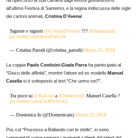
ha ripercorso la sua carriera dagli esordi giovanissimo
all’ultimo Festiva di Sanremo, e la regina indiscussa delle sigle
dei cartoni animati,
Cristina D’Avena
!
Signore e signori
@CristinaDAvena
???
#DomenicaIn
pic.twitter.com/4ivrvP4nUW
— Cristina Parodi (@cristina_parodi)
March 25, 2018
La coppia
Paolo Conticini-Giada Parra
ha partecipato al
“Gioco delle affinità”, mentre l’attore ed ex modello
Manuel
Casella
si è sottoposto al test “Che uomo sei?”.
Tra poco su
@RaiUno
a
#DomenicaIn
Manuel Casella ?
pic.twitter.com/iCk4PY6SAU
— Domenica In (@Domenicain)
March 25, 2018
Poi, col “Processo a Ballando con le stelle”, si sono
commentati come sempre i momenti salienti del talent del