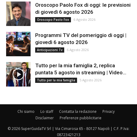
Oroscopo Paolo Fox di oggi: le previsioni
di giovedì 6 agosto 2026
6 Agosto 2026
Oroscopo Paolo Fox
Programmi TV del pomeriggio di oggi |
giovedì 6 agosto 2026
6 Agosto 2026
Anticipazioni Tv
Tutto per la mia famiglia 2, replica
puntata 5 agosto in streaming | Video...
5 Agosto 2026
Tutto per la mia famiglia
Chi siamo
Lo staff
Contatta la redazione
Privacy
Disclaimer
Preferenze pubblicitarie
© 2026 SuperGuidaTV Srl | Via Cimarosa 65 - 80127 Napoli | C.F. P.Iva:
08723421213