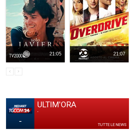
21:05
21:07
ULTIM'ORA
-
-
TUTTE LE NEWS