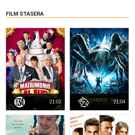
FILM STASERA
21:02
21:04