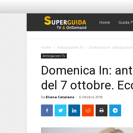
Super
Home
Guida T
Guida
Home
Anticipazioni Tv
Domenica In: anticipazioni
Anticipazioni Tv
TV
Domenica In: ant
del 7 ottobre. Ecc
Da
Eliana Catalano
-
6 Ottobre 2018