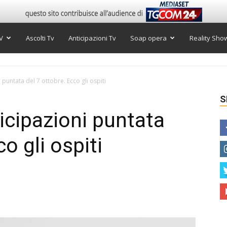
V
Ascolti Tv
Anticipazioni Tv
Soap opera
Reality Sho
 puntata del 7 ottobre. Ecco gli ospiti
S
icipazioni puntata
o gli ospiti