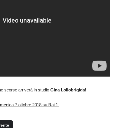
ne scorse arriverà in studio
Gina Lollobrigida!
domenica 7 ottobre 2018 su Rai 1.
ferite