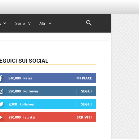
w
Serie TV
Altri
EGUICI SUI SOCIAL
540,000
Fans
MI PIACE
550,000
Follower
SEGUI
9,300
Follower
SEGUI
290,000
Iscritti
ISCRIVITI