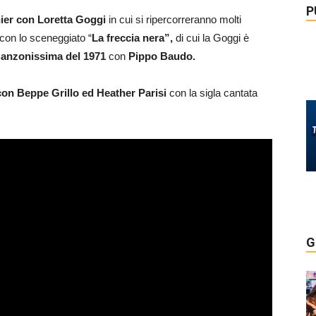
P
ier con Loretta Goggi
in cui si ripercorreranno molti
 con lo sceneggiato “
La freccia nera”,
di cui la Goggi è
anzonissima del 1971
con
Pippo Baudo.
con Beppe Grillo ed Heather Parisi
con la sigla cantata
G