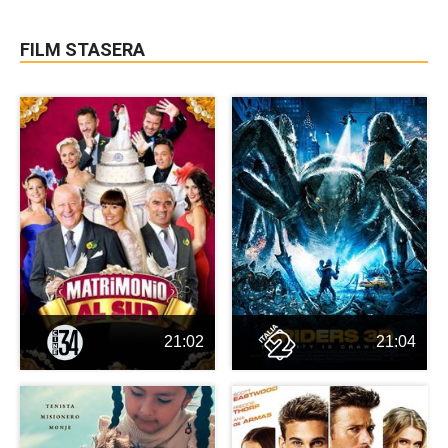
FILM STASERA
21:02
21:04