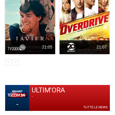
21:05
21:07
ULTIM'ORA
-
-
TUTTE LE NEWS