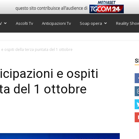
V
Ascolti Tv
Anticipazioni Tv
Soap opera
Reality Sho
 e ospiti della terza puntata del 1 ottobre
S
cipazioni e ospiti
ta del 1 ottobre