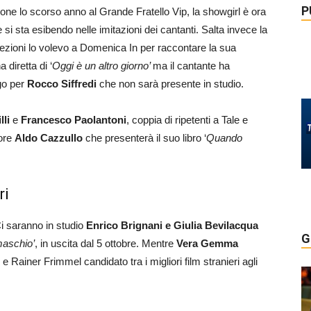
P
ione lo scorso anno al Grande Fratello Vip, la showgirl è ora
si sta esibendo nelle imitazioni dei cantanti. Salta invece la
rezioni lo volevo a Domenica In per raccontare la sua
 diretta di ‘
Oggi è un altro giorno’
ma il cantante ha
go per
Rocco Siffredi
che non sarà presente in studio.
lli
e
Francesco Paolantoni
, coppia di ripetenti a Tale e
tore
Aldo Cazzullo
che presenterà il suo libro ‘
Quando
ri
Ci saranno in studio
Enrico Brignani e Giulia Bevilacqua
G
maschio’
, in uscita dal 5 ottobre. Mentre
Vera Gemma
i e Rainer Frimmel candidato tra i migliori film stranieri agli