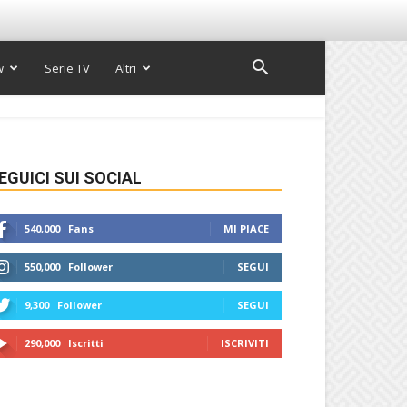
w
Serie TV
Altri
EGUICI SUI SOCIAL
540,000
Fans
MI PIACE
550,000
Follower
SEGUI
9,300
Follower
SEGUI
290,000
Iscritti
ISCRIVITI