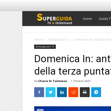
Super
Home
Guida T
Guida
Home
Anticipazioni Tv
Domenica In: anticipazioni
Anticipazioni Tv
TV
Domenica In: anti
della terza punta
Da
Chiara Di Tommaso
-
1 Ottobre 2023