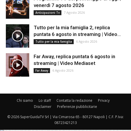
venerdì 7 agosto 2026
7 Agosto 2026
Anticipazioni Tv
Tutto per la mia famiglia 2, replica
puntata 6 agosto in streaming | Video...
6 Agosto 2026
Tutto per la mia famiglia
Far Away, replica puntata 6 agosto in
streaming | Video Mediaset
6 Agosto 2026
Far Away
Chi siamo
Lo staff
Contatta la redazione
Privacy
Disclaimer
Preferenze pubblicitarie
© 2026 SuperGuidaTV Srl | Via Cimarosa 65 - 80127 Napoli | C.F. P.Iva:
08723421213