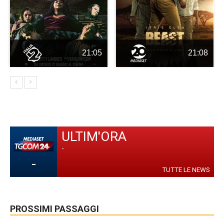
21:05
21:08
ULTIM'ORA
-
-
TUTTE LE NEWS
PROSSIMI PASSAGGI