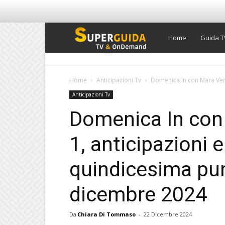
Super
Home
Guida T
Guida
Home
Anticipazioni Tv
Domenica In con Mara Venier
Anticipazioni Tv
TV
Domenica In con 
1, anticipazioni e
quindicesima pun
dicembre 2024
Da
Chiara Di Tommaso
-
22 Dicembre 2024