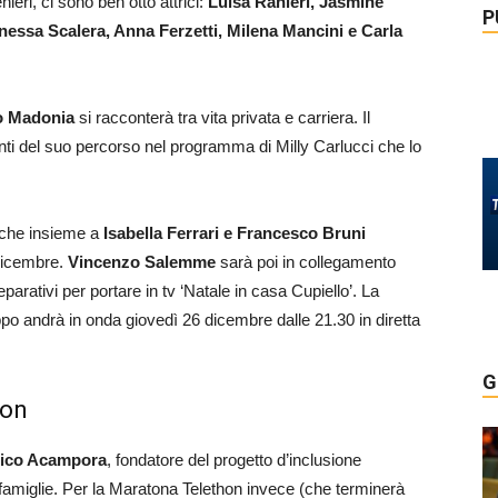
ieri, ci sono ben otto attrici:
Luisa Ranieri, Jasmine
P
nessa Scalera, Anna Ferzetti, Milena Mancini e Carla
o Madonia
si racconterà tra vita privata e carriera. Il
nti del suo percorso nel programma di Milly Carlucci che lo
che insieme a
Isabella Ferrari e Francesco Bruni
 dicembre.
Vincenzo Salemme
sarà poi in collegamento
parativi per portare in tv ‘Natale in casa Cupiello’. La
po andrà in onda giovedì 26 dicembre dalle 21.30 in diretta
G
hon
ico Acampora
, fondatore del progetto d’inclusione
ro famiglie. Per la Maratona Telethon invece (che terminerà