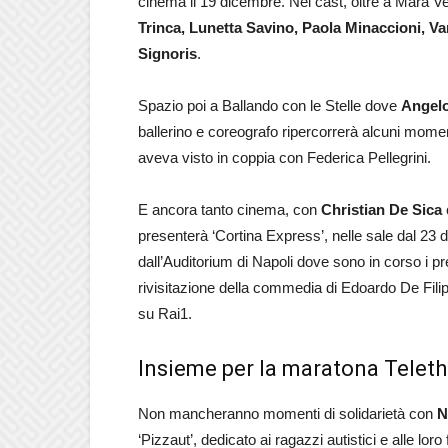
cinema il 19 dicembre. Nel cast, oltre a Mara Ven
Trinca, Lunetta Savino, Paola Minaccioni, Va
Signoris
.
Spazio poi a Ballando con le Stelle dove
Angel
ballerino e coreografo ripercorrerà alcuni mome
aveva visto in coppia con Federica Pellegrini.
E ancora tanto cinema, con
Christian De Sica
presenterà ‘Cortina Express’, nelle sale dal 23
dall’Auditorium di Napoli dove sono in corso i pre
rivisitazione della commedia di Edoardo De Filip
su Rai1.
Insieme per la maratona Telet
Non mancheranno momenti di solidarietà con
N
‘Pizzaut’, dedicato ai ragazzi autistici e alle lo