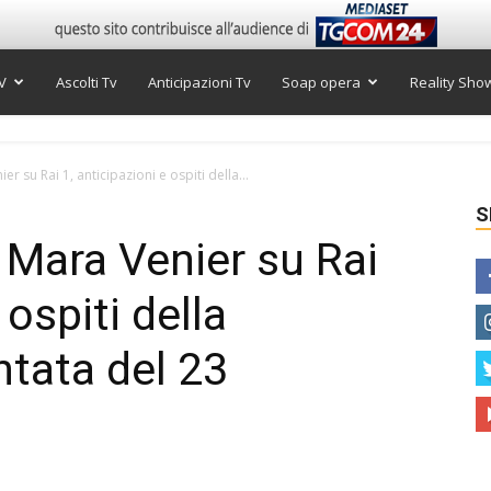
V
Ascolti Tv
Anticipazioni Tv
Soap opera
Reality Sho
 su Rai 1, anticipazioni e ospiti della...
S
Mara Venier su Rai
 ospiti della
tata del 23