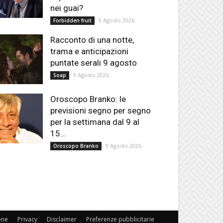
nei guai?
9 Agosto 2026
Forbidden fruit
Racconto di una notte,
trama e anticipazioni
puntate serali 9 agosto
9 Agosto 2026
Soap
Oroscopo Branko: le
previsioni segno per segno
per la settimana dal 9 al
15...
9 Agosto 2026
Oroscopo Branko
one
Privacy
Disclaimer
Preferenze pubblicitarie