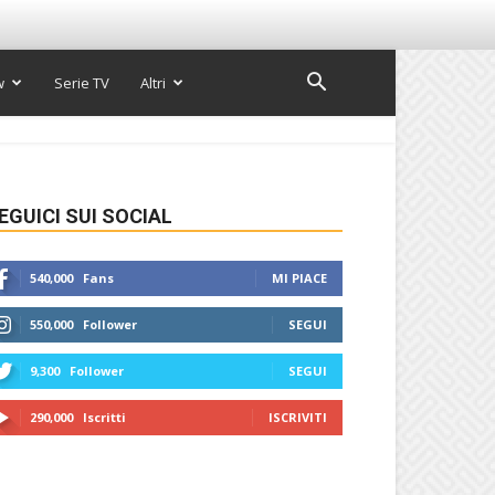
w
Serie TV
Altri
EGUICI SUI SOCIAL
540,000
Fans
MI PIACE
550,000
Follower
SEGUI
9,300
Follower
SEGUI
290,000
Iscritti
ISCRIVITI