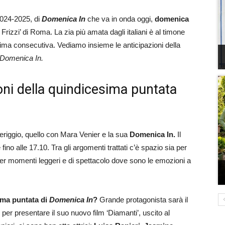
2024-2025, di
Domenica In
che va in onda oggi,
domenica
 Frizzi’ di Roma. La zia più amata dagli italiani è al timone
ima consecutiva. Vediamo insieme le anticipazioni della
Domenica In.
oni della quindicesima puntata
riggio, quello con Mara Venier e la sua
Domenica In.
Il
no alle 17.10. Tra gli argomenti trattati c’è spazio sia per
he per momenti leggeri e di spettacolo dove sono le emozioni a
sima puntata di
Domenica In
?
Grande protagonista sarà il
 per presentare il suo nuovo film ‘Diamanti’, uscito al