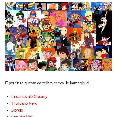
E per finire questa carrellata eccovi le immagini di :
L’incantevole Creamy
Il Tulipano Nero
Giorgie
Kiss Me Licia