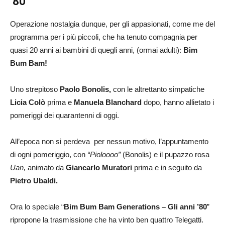
’80
“
Operazione nostalgia dunque, per gli appasionati, come me del
programma per i più piccoli, che ha tenuto compagnia per
quasi 20 anni ai bambini di quegli anni, (ormai adulti):
Bim
Bum Bam!
Uno strepitoso
Paolo Bonolis,
con le altrettanto simpatiche
Licia Colò
prima e
Manuela Blanchard
dopo, hanno allietato i
pomeriggi dei quarantenni di oggi.
All’epoca non si perdeva per nessun motivo, l’appuntamento
di ogni pomeriggio, con
“Pioloooo”
(Bonolis) e il pupazzo rosa
Uan,
animato da
Giancarlo Muratori
prima e in seguito da
Pietro Ubaldi.
Ora lo speciale “
Bim Bum Bam Generations – Gli anni ’80
”
ripropone la trasmissione che ha vinto ben quattro Telegatti.