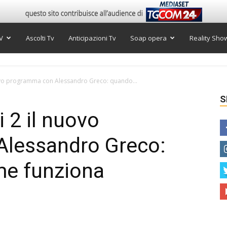
V
Ascolti Tv
Anticipazioni Tv
Soap opera
Reality Sho
uovo programma con Alessandro Greco: quando...
S
i 2 il nuovo
lessandro Greco:
me funziona