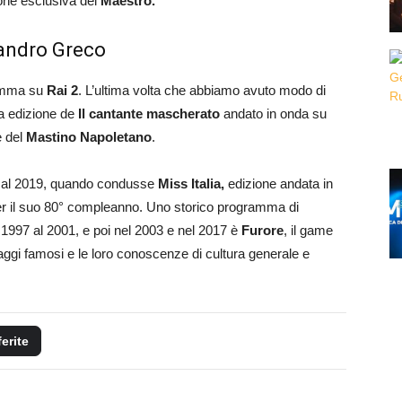
one esclusiva del
Maestro.
sandro Greco
ramma su
Rai 2
. L’ultima volta che abbiamo avuto modo di
ima edizione de
Il cantante mascherato
andato in onda su
e del
Mastino Napoletano
.
le al 2019, quando condusse
Miss Italia,
edizione andata in
r il suo 80° compleanno. Uno storico programma di
 1997 al 2001, e poi nel 2003 e nel 2017 è
Furore
, il game
ggi famosi e le loro conoscenze di cultura generale e
ferite