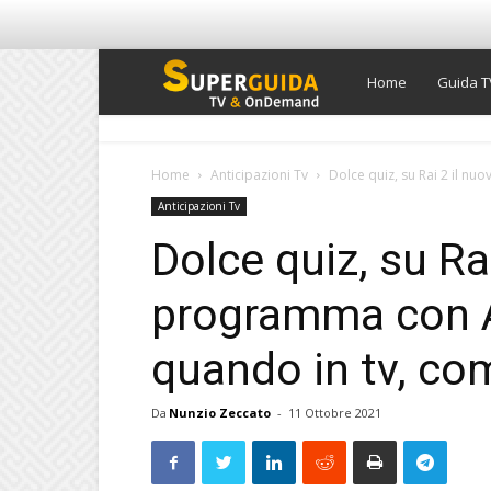
Super
Home
Guida T
Guida
Home
Anticipazioni Tv
Dolce quiz, su Rai 2 il n
Anticipazioni Tv
TV
Dolce quiz, su Ra
programma con A
quando in tv, co
Da
Nunzio Zeccato
-
11 Ottobre 2021