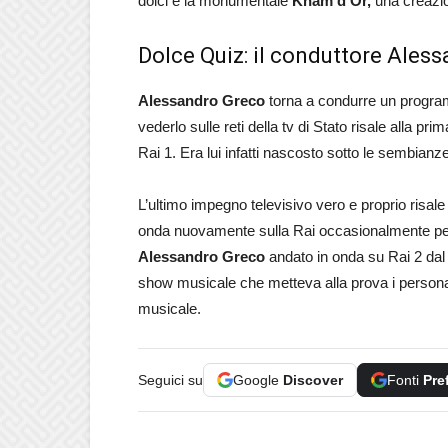
dolci e la monumentale
Knam d’Or,
una creazi
Dolce Quiz: il conduttore Ales
Alessandro Greco
torna a condurre un prog
vederlo sulle reti della tv di Stato risale alla pr
Rai 1. Era lui infatti nascosto sotto le sembianz
L’ultimo impegno televisivo vero e proprio risa
onda nuovamente sulla Rai occasionalmente pe
Alessandro Greco
andato in onda su Rai 2 dal
show musicale che metteva alla prova i persona
musicale.
Seguici su
Google
Discover
Fonti
Pre