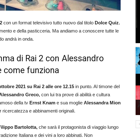
2
con un format televisivo tutto nuovo dal titolo
Dolce Quiz.
rtimento e della pasticceria. Ma andiamo a conoscere tutte le
do andrà in onda.
mma di Rai 2 con Alessandro
 e come funziona
ottobre 2021 su Rai 2 alle ore 12.15
in punto. Al timone del
Alessandro Greco,
con lui tra prove di abilità e cultura
famoso della tv
Ernst
Knam
e sua moglie
Alessandra
Mion
er ricercatezza e abbinamenti originali.
Filippo Bartolotta,
che sarà il protagonista di viaggio lungo
radizione Italiana e dei vini a loro abbinati. Non