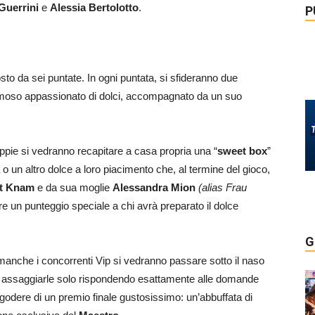
Guerrini
e
Alessia Bertolotto
.
P
o da sei puntate. In ogni puntata, si sfideranno due
moso appassionato di dolci, accompagnato da un suo
coppie si vedranno recapitare a casa propria una “
sweet box
”
 o un altro dolce a loro piacimento che, al termine del gioco,
t
Knam
e da sua moglie
Alessandra Mion
(alias Frau
ire un punteggio speciale a chi avrà preparato il dolce
G
i manche i concorrenti Vip si vedranno passare sotto il naso
ò assaggiarle solo rispondendo esattamente alle domande
 godere di un premio finale gustosissimo: un’abbuffata di