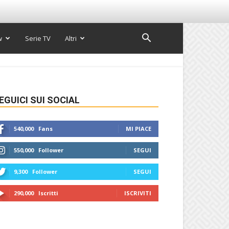
w
Serie TV
Altri
EGUICI SUI SOCIAL
540,000
Fans
MI PIACE
550,000
Follower
SEGUI
9,300
Follower
SEGUI
290,000
Iscritti
ISCRIVITI