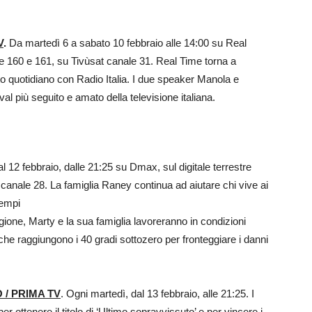
V
.
Da martedì 6 a sabato 10 febbraio alle 14:00 su Real
le 160 e 161, su Tivùsat canale 31. Real Time torna a
to quotidiano con Radio Italia. I due speaker Manola e
val più seguito e amato della televisione italiana.
al 12 febbraio, dalle 21:25 su Dmax, sul digitale terrestre
canale 28. La famiglia Raney continua ad aiutare chi vive ai
tempi
tagione, Marty e la sua famiglia lavoreranno in condizioni
he raggiungono i 40 gradi sottozero per fronteggiare i danni
 / PRIMA TV
. Ogni martedì, dal 13 febbraio, alle 21:25. I
er ottenere il titolo di ‘Ultimo sopravvissuto’ e per vincere i