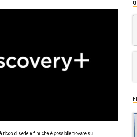
G
F
à ricco di serie e film che è possibile trovare su