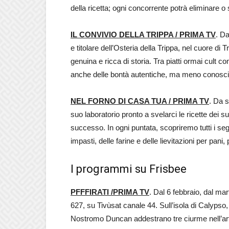
della ricetta; ogni concorrente potrà eliminare o 
IL CONVIVIO DELLA TRIPPA / PRIMA TV
. D
e titolare dell’Osteria della Trippa, nel cuore di
genuina e ricca di storia. Tra piatti ormai cult 
anche delle bontà autentiche, ma meno conosciu
NEL FORNO DI CASA TUA / PRIMA TV
. Da s
suo laboratorio pronto a svelarci le ricette dei suoi
successo. In ogni puntata, scopriremo tutti i s
impasti, delle farine e delle lievitazioni per pani, 
I programmi su Frisbee
PFFFIRATI /PRIMA TV
. Dal 6 febbraio, dal ma
627, su Tivùsat canale 44. Sull’isola di Calypso,
Nostromo Duncan addestrano tre ciurme nell’arte d