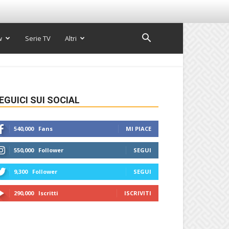
w
Serie TV
Altri
EGUICI SUI SOCIAL
540,000
Fans
MI PIACE
550,000
Follower
SEGUI
9,300
Follower
SEGUI
290,000
Iscritti
ISCRIVITI