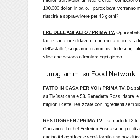
100.000 dollari in palio. I partecipanti verranno 
riuscirà a sopravvivere per 45 giorni?
I RE DELL’ASFALTO / PRIMA TV.
Ogni sabato,
facile: tante ore di lavoro, enormi carichi e strade 
dell’asfalto”, seguiamo i camionisti tedeschi, it
sfide che devono affrontare ogni giorno.
I programmi su Food Network
FATTO IN CASA PER VOI / PRIMA TV.
Da sab
su Tivùsat canale 53. Benedetta Rossi riapre le
migliori ricette, realizzate con ingredienti semplic
RESTOGREEN / PRIMA TV.
Da martedì 13 febbr
Carcano e lo chef Federico Fusca sono pronti a la
cucina Ad ogni locale verrà fornita una box di in