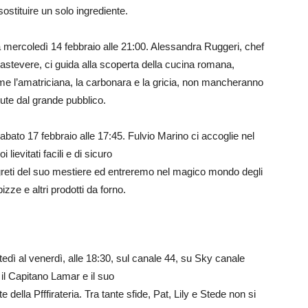
sostituire un solo ingrediente.
a mercoledì 14 febbraio alle 21:00. Alessandra Ruggeri, chef
 Trastevere, ci guida alla scoperta della cucina romana,
come l’amatriciana, la carbonara e la gricia, non mancheranno
te dal grande pubblico.
abato 17 febbraio alle 17:45. Fulvio Marino ci accoglie nel
 lievitati facili e di sicuro
egreti del suo mestiere ed entreremo nel magico mondo degli
pizze e altri prodotti da forno.
rtedì al venerdì, alle 18:30, sul canale 44, su Sky canale
 il Capitano Lamar e il suo
ella Pfffirateria. Tra tante sfide, Pat, Lily e Stede non si