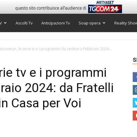
V
Ascolti Tv
Anticipazioni Tv
Soap opera
Reality Sho
iscovery+, le serie tv e i programmi da vedere a Febbraio 2024:...
S
rie tv e i programmi
aio 2024: da Fratelli
 in Casa per Voi