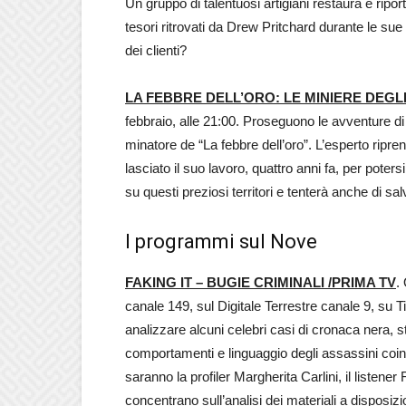
Un gruppo di talentuosi artigiani restaura e riport
tesori ritrovati da Drew Pritchard durante le sue 
dei clienti?
LA FEBBRE DELL’ORO: LE MINIERE DEGL
febbraio, alle 21:00. Proseguono le avventure d
minatore de “La febbre dell’oro”. L’esperto ripre
lasciato il suo lavoro, quattro anni fa, per pote
su questi preziosi territori e tenterà anche di s
I programmi sul Nove
FAKING IT – BUGIE CRIMINALI /PRIMA TV
.
canale 149, sul Digitale Terrestre canale 9, su T
analizzare alcuni celebri casi di cronaca nera, 
comportamenti e linguaggio degli assassini coinvol
saranno la profiler Margherita Carlini, il listener
concentrano sull’analisi dei materiali a disposizi