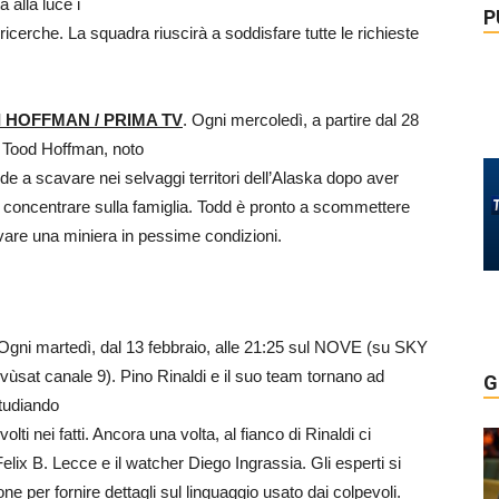
a alla luce i
P
ricerche. La squadra riuscirà a soddisfare tutte le richieste
I HOFFMAN / PRIMA TV
. Ogni mercoledì, a partire dal 28
i Tood Hoffman, noto
nde a scavare nei selvaggi territori dell’Alaska dopo aver
rsi concentrare sulla famiglia. Todd è pronto a scommettere
alvare una miniera in pessime condizioni.
 Ogni martedì, dal 13 febbraio, alle 21:25 sul NOVE (su SKY
ivùsat canale 9). Pino Rinaldi e il suo team tornano ad
G
studiando
ti nei fatti. Ancora una volta, al fianco di Rinaldi ci
 Felix B. Lecce e il watcher Diego Ingrassia. Gli esperti si
one per fornire dettagli sul linguaggio usato dai colpevoli.