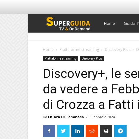
Super
Home
Guida T
Guida
Home
Piattaforme streaming
Discovery Plus
D
Piattaforme streaming
Discovery Plus
TV
Discovery+, le se
da vedere a Febbr
di Crozza a Fatti
Da
Chiara Di Tommaso
-
1 Febbraio 2024