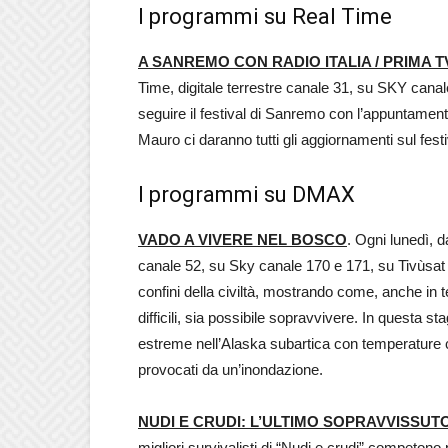
I programmi su Real Time
A SANREMO CON RADIO ITALIA / PRIMA T
Time, digitale terrestre canale 31, su SKY cana
seguire il festival di Sanremo con l’appuntamen
Mauro ci daranno tutti gli aggiornamenti sul festi
I programmi su DMAX
VADO A VIVERE NEL BOSCO
. Ogni lunedì, d
canale 52, su Sky canale 170 e 171, su Tivùsat 
confini della civiltà, mostrando come, anche in 
difficili, sia possibile sopravvivere. In questa s
estreme nell’Alaska subartica con temperature c
provocati da un’inondazione.
NUDI E CRUDI: L’ULTIMO SOPRAVVISSUTO
migliori survivalisti di “Nudi e crudi” competono p