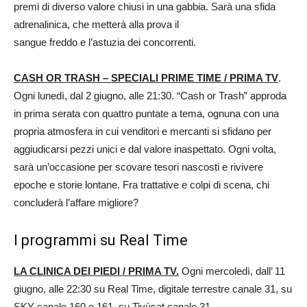
premi di diverso valore chiusi in una gabbia. Sarà una sfida
adrenalinica, che metterà alla prova il
sangue freddo e l’astuzia dei concorrenti.
CASH OR TRASH – SPECIALI PRIME TIME / PRIMA TV
.
Ogni lunedì, dal 2 giugno, alle 21:30. “Cash or Trash” approda
in prima serata con quattro puntate a tema, ognuna con una
propria atmosfera in cui venditori e mercanti si sfidano per
aggiudicarsi pezzi unici e dal valore inaspettato. Ogni volta,
sarà un’occasione per scovare tesori nascosti e rivivere
epoche e storie lontane. Fra trattative e colpi di scena, chi
concluderà l’affare migliore?
I programmi su Real Time
LA CLINICA DEI PIEDI / PRIMA TV.
Ogni mercoledì, dall’ 11
giugno, alle 22:30 su Real Time, digitale terrestre canale 31, su
SKY canale 160 e 161, su Tivùsat canale 31.