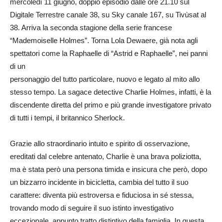
mercoledì 11 giugno, doppio episodio dalle ore 21.10 sul
Digitale Terrestre canale 38, su Sky canale 167, su Tivùsat al
38. Arriva la seconda stagione della serie francese
“Mademoiselle Holmes”. Torna Lola Dewaere, già nota agli
spettatori come la Raphaelle di “Astrid e Raphaelle”, nei panni
di un
personaggio del tutto particolare, nuovo e legato al mito allo
stesso tempo. La sagace detective Charlie Holmes, infatti, è la
discendente diretta del primo e più grande investigatore privato
di tutti i tempi, il britannico Sherlock.
Grazie allo straordinario intuito e spirito di osservazione,
ereditati dal celebre antenato, Charlie è una brava poliziotta,
ma è stata però una persona timida e insicura che però, dopo
un bizzarro incidente in bicicletta, cambia del tutto il suo
carattere: diventa più estroversa e fiduciosa in sé stessa,
trovando modo di seguire il suo istinto investigativo
eccezionale, appunto tratto distintivo della famiglia. In questa