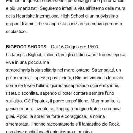
Friends. In questa nuova serie i personaggi sono più umanoidi
e più umanizzati. Seguiremo infatti la vita all’interno delle mura
della Heartlake International High School di un nuovissimo
gruppo di amici che si appresta a iniziare un nuovo percorso
scolastico.
BIGFOOT SHORTS
– Dal 16 Giugno ore 15:00
La famiglia Bigfoot, l’ultima famiglia di dinosauri di quest’epoca,
vive in una piccola ma
straordinaria isola solitaria nel mare lontano. Strampalati, un
po’ primordiali, spesso pasticcioni, i Bigfoot vivono la loro vita
come se fosse l’ultimo giorno assaporando ogni emozione,
risata o sconfitta, sapendo di poter contare sempre l’uno
sull’altro. C’è Papatuk, il padre un po’ fifone, Mammamia, la
geniale madre inventrice, Poppo, l’energico fratello combina
guai, Pippo, la sorellina forte e coraggiosa, la nonna
smemorata, il nonno raccontastorie e il fantastico zio Rock,
una dose quotidiana di entusiasmo e musica.