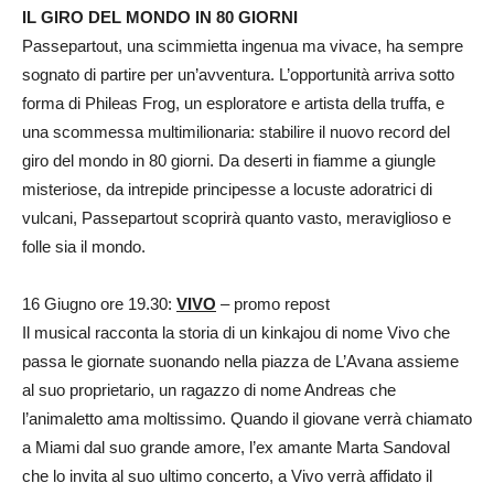
IL GIRO DEL MONDO IN 80 GIORNI
Passepartout, una scimmietta ingenua ma vivace, ha sempre
sognato di partire per un’avventura. L’opportunità arriva sotto
forma di Phileas Frog, un esploratore e artista della truffa, e
una scommessa multimilionaria: stabilire il nuovo record del
giro del mondo in 80 giorni. Da deserti in fiamme a giungle
misteriose, da intrepide principesse a locuste adoratrici di
vulcani, Passepartout scoprirà quanto vasto, meraviglioso e
folle sia il mondo.
16 Giugno ore 19.30:
VIVO
– promo repost
Il musical racconta la storia di un kinkajou di nome Vivo che
passa le giornate suonando nella piazza de L’Avana assieme
al suo proprietario, un ragazzo di nome Andreas che
l’animaletto ama moltissimo. Quando il giovane verrà chiamato
a Miami dal suo grande amore, l’ex amante Marta Sandoval
che lo invita al suo ultimo concerto, a Vivo verrà affidato il