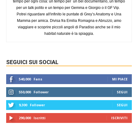
tempo per ogni cosa: un tempo per un bel documentario, un tempo
per un talk polito e un tempo per Gemma e Giorgio o il GF Vip.
Potrei riguardare all'infinito le puntate di Grey’s Anatomy e Una
Mamma per amica. Divisa fra Emilia Romagna e Abruzzo, amo
viaggiare e scoprire piccoli angoli di Paradiso anche se il mio
habitat naturale è la spiaggia.
SEGUICI SUI SOCIAL
540,000
Fans
MI PIACE
550,000
Follower
SEGUI
9,300
Follower
SEGUI
290,000
Iscritti
ISCRIVITI