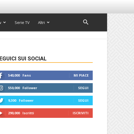
w
Serie TV
Altri
EGUICI SUI SOCIAL
540,000
Fans
MI PIACE
550,000
Follower
SEGUI
9,300
Follower
SEGUI
290,000
Iscritti
ISCRIVITI