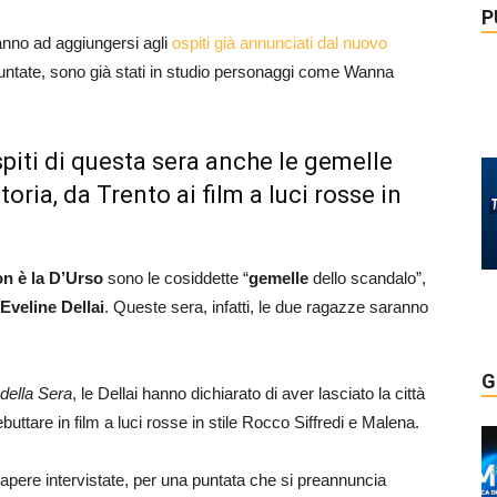
P
anno ad aggiungersi agli
ospiti già annunciati dal nuovo
untate, sono già stati in studio personaggi come Wanna
ospiti di questa sera anche le gemelle
storia, da Trento ai film a luci rosse in
on è la D’Urso
sono le cosiddette “
gemelle
dello scandalo”,
 Eveline Dellai
. Queste sera, infatti, le due ragazze saranno
G
 della Sera
, le Dellai hanno dichiarato di aver lasciato la città
uttare in film a luci rosse in stile Rocco Siffredi e Malena.
apere intervistate, per una puntata che si preannuncia