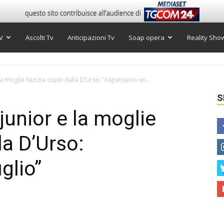
V
Ascolti Tv
Anticipazioni Tv
Soap opera
Reality Sho
 moglie Nunzia ospiti dalla D’Urso: “Aspettiamo un...
S
unior e la moglie
la D’Urso:
glio”