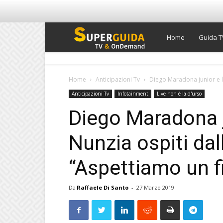
Super
Home
Guida T
Guida
Home
Anticipazioni Tv
Diego Maradona junior e la
Anticipazioni Tv
Infotainment
Live non è la d'urso
TV
Diego Maradona j
Nunzia ospiti dal
“Aspettiamo un fi
Da
Raffaele Di Santo
-
27 Marzo 2019