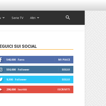
w
Serie TV
Altri
EGUICI SUI SOCIAL
540,000
Fans
MI PIACE
550,000
Follower
SEGUI
9,300
Follower
SEGUI
290,000
Iscritti
ISCRIVITI