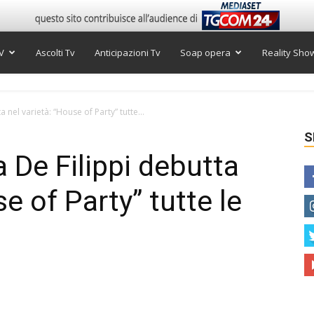
V
Ascolti Tv
Anticipazioni Tv
Soap opera
Reality Sho
nel varietà: “House of Party” tutte...
S
 De Filippi debutta
se of Party” tutte le