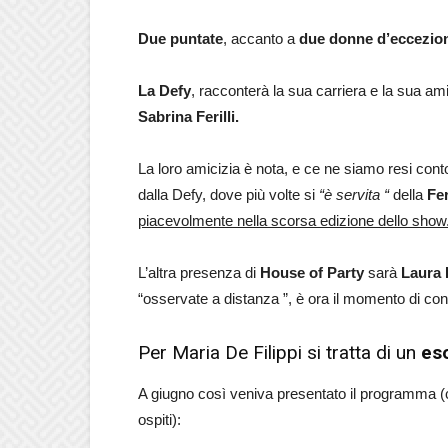
Due puntate
, accanto a
due donne d’eccezio
La Defy
, racconterà la sua carriera e la sua am
Sabrina Ferilli.
La loro amicizia è nota, e ce ne siamo resi con
dalla Defy, dove più volte si
“è servita “
della
Feri
piacevolmente nella scorsa edizione dello show
L’altra presenza di
House of Party
sarà
Laura 
“osservate a distanza ”, è ora il momento di con
Per Maria De Filippi si tratta di un
eso
A giugno così veniva presentato il programma (ci
ospiti):