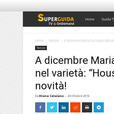
Super
Home
Guida T
Guida
Home
Notizie
A dicembre Maria De Filippi debutta 
Notizie
TV
A dicembre Maria
nel varietà: “Hou
novità!
Da
Eliana Catalano
-
24 Ottobre 2016