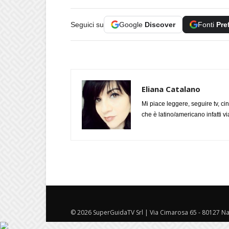
Seguici su
Google
Discover
Fonti
Pre
Eliana Catalano
Mi piace leggere, seguire tv, ci
che è latino/americano infatti 
© 2026 SuperGuidaTV Srl | Via Cimarosa 65 - 80127 Nap