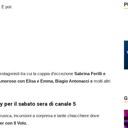
P
 E poi:
protagonisti tra cui la coppia d’eccezione
Sabrina Ferilli e
a Amoroso con Elisa e Emma, Biagio Antonacci e
molti altri
G
 per il sabato sera di canale 5
musica, incursioni a sorpresa e tante chiacchiere dove
r con Il Volo.