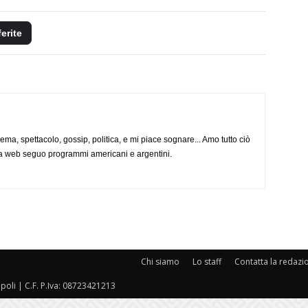
ferite
nema, spettacolo, gossip, politica, e mi piace sognare... Amo tutto ciò
via web seguo programmi americani e argentini.
Chi siamo
Lo staff
Contatta la redazi
oli | C.F. P.Iva: 08723421213