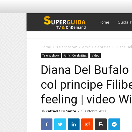
Super
Home
Guida T
Guida
Home
Talent show
Amici Celebrities
Diana Del 
Talent show
Amici Celebrities
Video
TV
Diana Del Bufalo 
col principe Fili
feeling | video Wi
Da
Raffaele Di Santo
-
16 Ottobre 2019