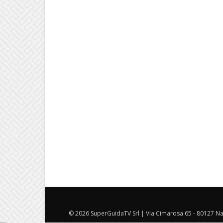
© 2026 SuperGuidaTV Srl | Via Cimarosa 65 - 80127 Nap