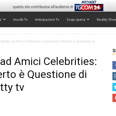
V
Ascolti Tv
Anticipazioni Tv
Soap opera
Reality Sho
Bufalo ad Amici Celebrities: col principe Filiberto è Questione di...
S
ad Amici Celebrities:
berto è Questione di
tty tv