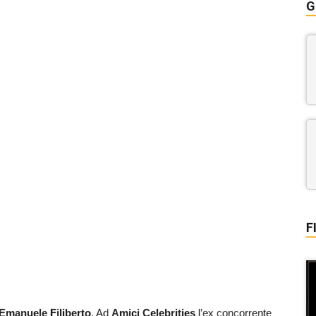
G
F
Emanuele Filiberto
. Ad
Amici Celebrities
l’ex concorrente