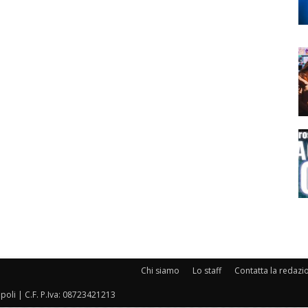
Chi siamo
Lo staff
Contatta la redazi
oli | C.F. P.Iva: 08723421213