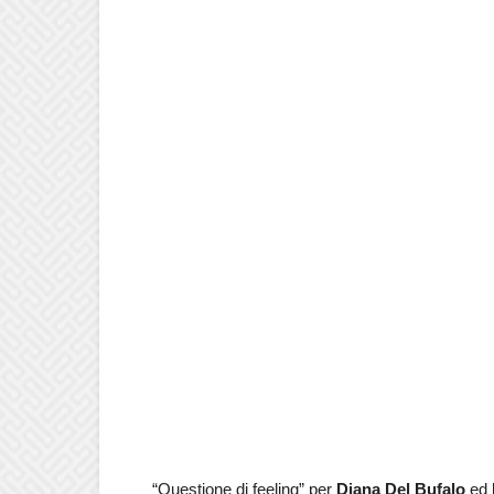
“Questione di feeling” per
Diana Del Bufalo
ed