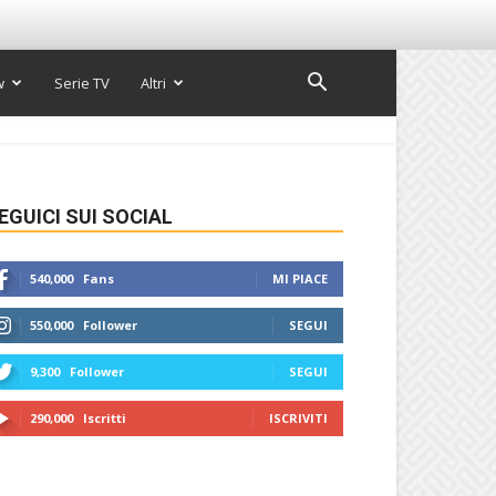
w
Serie TV
Altri
EGUICI SUI SOCIAL
540,000
Fans
MI PIACE
550,000
Follower
SEGUI
9,300
Follower
SEGUI
290,000
Iscritti
ISCRIVITI