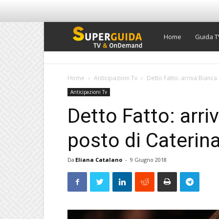
Super
Home
Guida T
Guida
Home
Anticipazioni Tv
Detto Fatto: arriva Bianca
Anticipazioni Tv
TV
Detto Fatto: arri
posto di Caterina
Da
Eliana Catalano
-
9 Giugno 2018