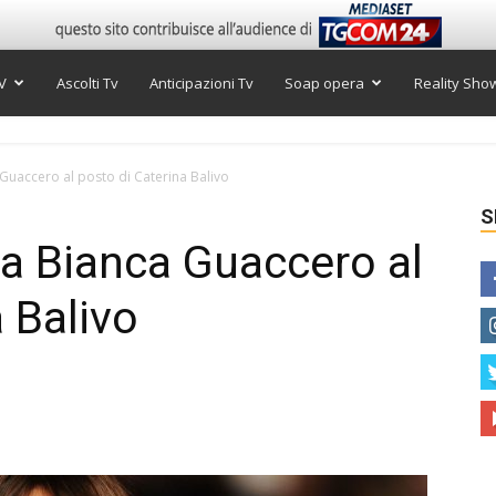
V
Ascolti Tv
Anticipazioni Tv
Soap opera
Reality Sho
 Guaccero al posto di Caterina Balivo
S
va Bianca Guaccero al
 Balivo