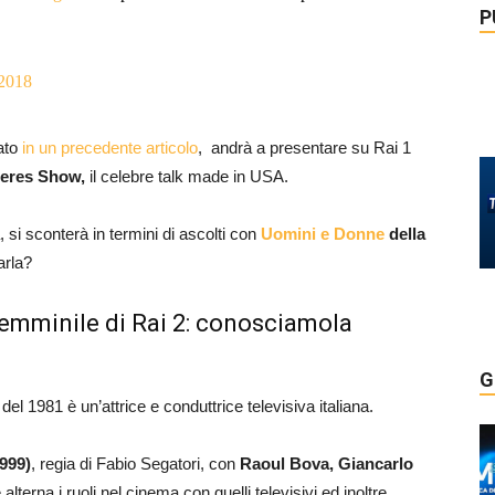
P
 2018
ato
in un precedente articolo
, andrà a presentare su Rai 1
neres Show,
il celebre talk made in USA.
 si sconterà in termini di ascolti con
Uomini e Donne
della
arla?
emminile di Rai 2: conosciamola
G
l 1981 è un’attrice e conduttrice televisiva italiana.
1999)
, regia di Fabio Segatori, con
Raoul Bova, Giancarlo
terna i ruoli nel cinema con quelli televisivi ed inoltre