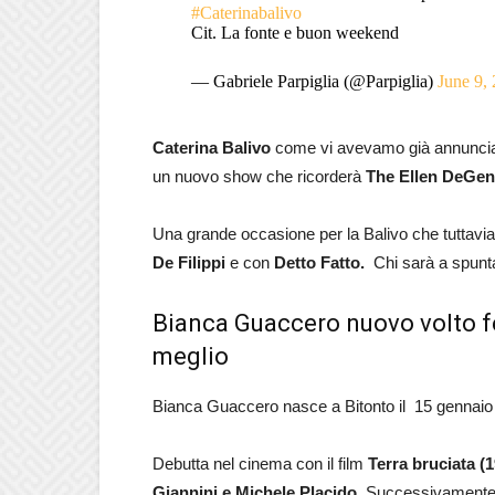
#Caterinabalivo
Cit. La fonte e buon weekend
— Gabriele Parpiglia (@Parpiglia)
June 9,
Caterina Balivo
come vi avevamo già annunci
un nuovo show che ricorderà
The Ellen DeGe
Una grande occasione per la Balivo che tuttavia,
De Filippi
e con
Detto Fatto.
Chi sarà a spunt
Bianca Guaccero nuovo volto f
meglio
Bianca Guaccero nasce a Bitonto il 15 gennaio de
Debutta nel cinema con il film
Terra bruciata (
Giannini e Michele Placido.
Successivamente al