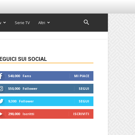
w
Serie TV
Altri
EGUICI SUI SOCIAL
540,000
Fans
MI PIACE
550,000
Follower
SEGUI
9,300
Follower
SEGUI
290,000
Iscritti
ISCRIVITI