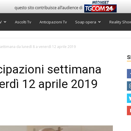
V
Ascolti Tv
Anticipazioni Tv
Soap opera
Reality Sho
 settimana da lunedì 8 a venerdì 12 aprile 2019
S
icipazioni settimana
erdì 12 aprile 2019