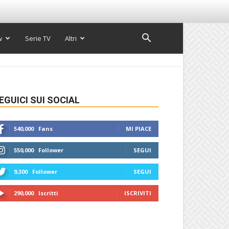
w
Serie TV
Altri
EGUICI SUI SOCIAL
540,000
Fans
MI PIACE
550,000
Follower
SEGUI
9,300
Follower
SEGUI
290,000
Iscritti
ISCRIVITI