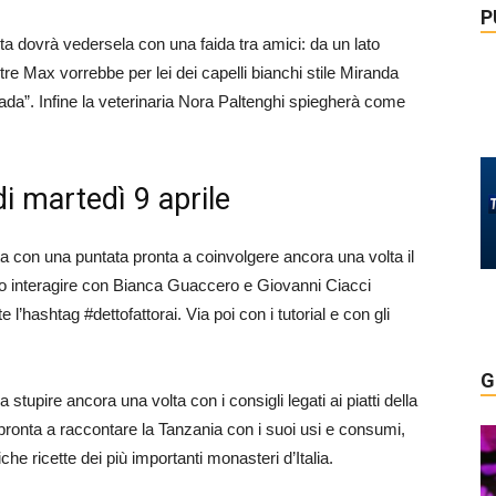
P
uta dovrà vedersela con una faida tra amici: da un lato
e Max vorrebbe per lei dei capelli bianchi stile Miranda
rada”. Infine la veterinaria Nora Paltenghi spiegherà come
di martedì 9 aprile
tta con una puntata pronta a coinvolgere ancora una volta il
anno interagire con Bianca Guaccero e Giovanni Ciacci
e l’hashtag #dettofattorai. Via poi con i tutorial e con gli
G
 stupire ancora una volta con i consigli legati ai piatti della
 pronta a raccontare la Tanzania con i suoi usi e consumi,
he ricette dei più importanti monasteri d’Italia.