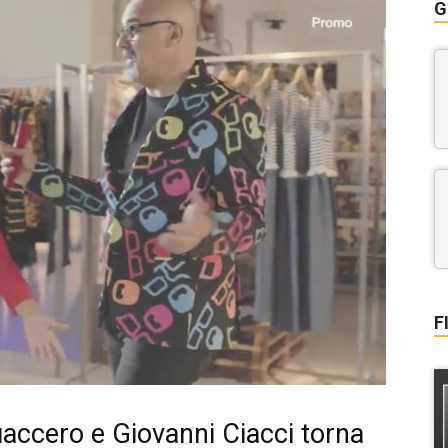
G
F
accero e Giovanni Ciacci torna