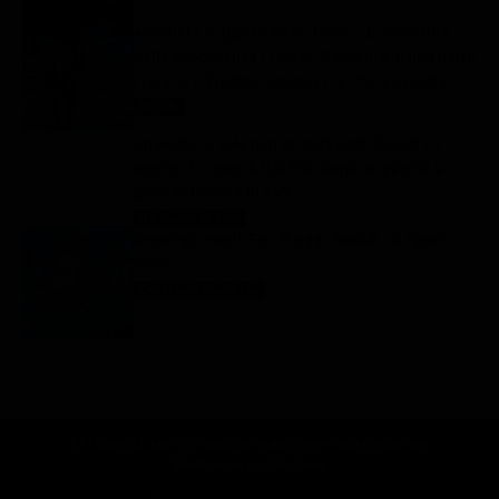
Ascolti tv, 9 agosto 2026: Noos – L’avventura
della conoscenza (12.9%), Racconto di una notte
(16.3%), L’Eredità Summer (16.7%), La Ruota
della Fortuna (29.1%) | Dati Auditel
Ascolti
10 Agosto 2026
Un Posto al sole non in onda oggi, lunedì 10
agosto, la soap di Rai Tre sospesa: perché e
quando tornerà in TV?
Un Posto al Sole
10 Agosto 2026
Oroscopo Paolo Fox di oggi: lunedì 10 agosto
2026
Oroscopo Paolo Fox
10 Agosto 2026
Chi siamo
Lo staff
Contatta la redazione
Privacy
Disclaimer
Preferenze pubblicitarie