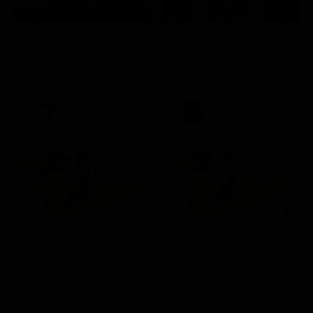
Hot Sweet Sour
King of Killers
Film
Film
21:15
21:40
Sei felice? Una giornata con Crepet
Dinner Club
LifeStyle
LifeStyle
21:30