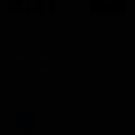
Classifiche
Migliori film
Kevin Costner
Kelly Reilly
Luke Grimes
D
John Dutton
Beth Dutton
Kayce Dutton
L
Migliori Serie TV
Dove vederlo ondemand
STREAMING
Flat
Flat
NOLEGGIA
ACQUISTA
114.82€