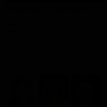
Le interviste in esclusiva
Tempesta D’amore
Temptation Island
Trama Serie Tv Yellowstone
Film da vedere
Il Paradiso delle signore
Ultima Fermata
Piattaforme streaming
Segui il mondo violento della famiglia Dutton, che
Un Posto al Sole
controlla il più grande ranch attiguo degli Stati Uniti.
Talent show
Apple TV Plus
Segreti di Famiglia
Guidata dal loro patriarca John Dutton, la famiglia difende
Infotainment
Discovery Plus
The Family
la loro proprietà dagli attacchi costanti di sviluppatori di
Game Show
Disney plus
terreni, una riserva indiana e il primo Parco Nazionale
d'America.
Uomini e Donne
NetFlix
Gossip
Now TV
Cast
Sport in tv
Paramount Plus
Cartoni Anime e Manga
Prime Video
Vip e Personaggi Tv
RaiPlay
Musica
Oroscopo Paolo Fox