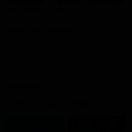
Classifiche
Eric McCormack
Debra Messing
Sean Hayes
Migliori film
Will Truman
Grace Adler
Jack McFarland
Migliori Serie TV
Quando viene trasmesso in Tv
9 Ago - 11.31
St. 2 - Ep. 16
9 Ago - 11.56
St. 2 - Ep. 17
STASERA IN TV
21:30
21:20