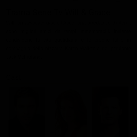
Le interviste in esclusiva
Tempesta D’amore
Temptation Island
Trama Serie Tv Will & Grace
Film da vedere
Il Paradiso delle signore
Ultima Fermata
Piattaforme streaming
Will, un avvocato gay, e Grace, una arredatrice d'interni,
Un Posto al Sole
sono migliori amici da tempi immemorabili. Insieme
Talent show
Apple TV Plus
Segreti di Famiglia
condividono la vita quotidiana e le proprie follie in
Infotainment
Discovery Plus
The Family
compagnia della bizzarra Karen Walker e del petulante
Game Show
Disney plus
Jack McFarland.
Uomini e Donne
NetFlix
Cast
Gossip
Now TV
Sport in tv
Paramount Plus
Cartoni Anime e Manga
Prime Video
M
K
Vip e Personaggi Tv
RaiPlay
Musica
Oroscopo Paolo Fox