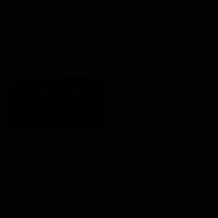
La vera storia del Colosseo: ascesa e caduta
I delitti del BarLume
Documentario
Serie TV
21:30
Comedy Match
Show
Altri Canali DTV
Sky
Dazn
Rsi