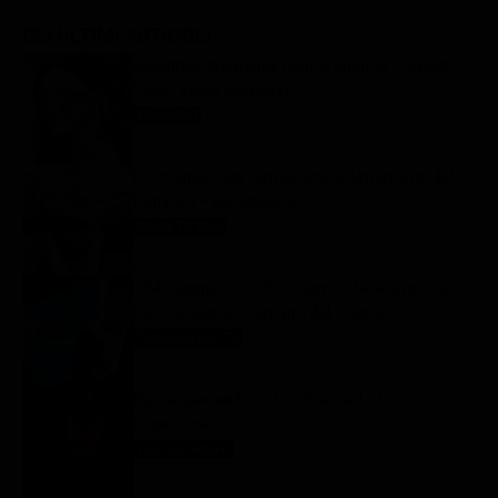
GLI ULTIMI ARTICOLI
Beautiful streaming, replica puntata 7 agosto
2026 | Video Mediaset
Beautiful
7 Agosto 2026
Lo straniero, un convincente adattamento del
romanzo – Recensione
Apple TV Plus
7 Agosto 2026
TIM Summer Hits 2026 Remix stasera in tv su
Rai1: scaletta e cantanti del 7 agosto
Anticipazioni Tv
7 Agosto 2026
Passenger, un horror on the road – La
recensione
Film da vedere
7 Agosto 2026