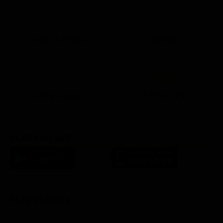
Ora in Onda
Serata
21:05
21:10
21:17
22:57
23:10
23:30
21:08
21:15
21:19
23:03
23:17
23:30
Lista Canali
Film in TV
SCARICA L'APP
FILM STASERA