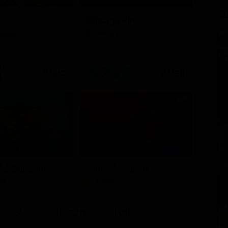
GL
Chicago Fire
Opera
Serie TV
21:40
21:30
1 - Ep. 1
i del BarLume
Comedy Match
TV
Show
Sky
Dazn
Rsi