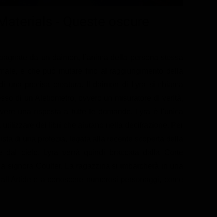
Materials - Queste oscure
pagnate da un daimon, l’anima della persona stessa
male, e che può mutare fino al raggiungimento della
 di una precisa creatura. Il daimon di Lyra si chiama
so di un Aletiometro, ovvero un misuratore di verità,
vere una risposta a tutte le domande. Lyra è l'unica
tilizzare dei libri che aiutano nella decifrazione. Per
sta di una profezia, legata alla recente scoperta della
dal cielo. Lyra verrà quindi braccata dalla Corte
lla signora Coulter. La ragazzina si imbarcherà in una
o all'Artide e a conoscere numerosi personaggi, come