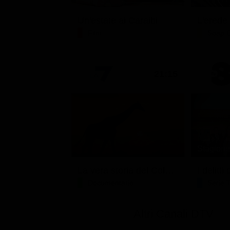
Un'estate ai Caraibi
L'erede
Film
Soap 
21:15
Stagione 
La vera storia del Colosseo: ascesa e caduta
I delitt
Documentario
Serie 
Altri Canali DTV