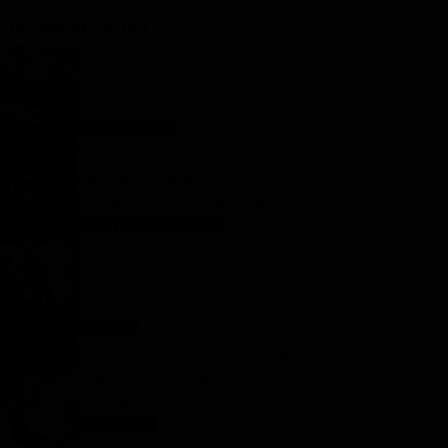
I ULTIMI ARTICOLI
Programmi TV del pomeriggio
di oggi | venerdì 7 agosto
2026
Anticipazioni Tv
7 Agosto 2026
Tutto per la mia famiglia 2,
replica puntata 6 agosto in
streaming | Video Mediaset
Tutto per la mia famiglia
7 Agosto 2026
Far Away, replica puntata 6
agosto in streaming | Video
Mediaset
Far Away
7 Agosto 2026
My Sweet Lie, replica puntata
6 agosto in streaming | Video
Mediaset
My sweet lie
7 Agosto 2026