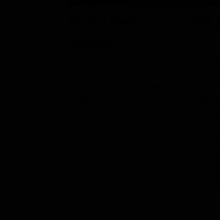
Classifiche
Trama Serie Tv His Dark 
Migliori film
materie
Migliori Serie TV
In questo universo le persone sono accom
che cammina al suo fianco in forma di ani
maturità, quando si stabilizzerà nel corpo
Pantalaimon. La ragazzina entrerà in posses
uno strumento rarissimo che permette di a
persona a saper leggere l'aletiometro senza u
questa sua dote Lyra verrà ritenuta protagoni
Polvere, una sostanza ignota che scende 
Concistoriale, e nel mentre verrà affidata a
serie di avventure che la condurranno fin
streghe, gyziani e orsi corazzati.