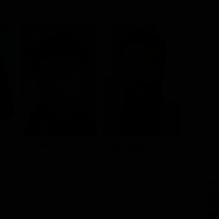
Amir Wilson
Ariyon Bakare
Ruta Ge
Will Parry
Lord Carlo Boreal
Serafina 
SE