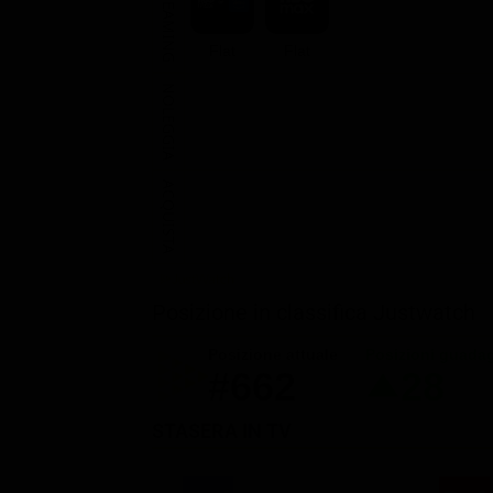
STREAMING
Flat
Flat
NOLEGGIA
ACQUISTA
Posizione in classifica Justwatch
Posizione attuale
Posizioni guada
#662
28
STASERA IN TV