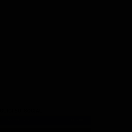
dmintas
James Cosmo
Jade Anouka
Pekkala
Farder Coram
Ruta Skadi
GUICI SUI SOCIAL
540,000
Fans
MI PIACE