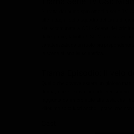
Trama Serie Tv CSI: Mia
Classifiche
Si tratta del primo spin-off della serie TV 
Migliori film
alle indagini della squadra del turno di gior
Migliori Serie TV
sia accomunata a CSI - Scena del crimine 
delle prove, talvolta CSI: Miami si avvicin
caratterizzata da un ruolo più preponderante
la scena all'analisi scientifica.
Trama Episodio: Il velo d
Quello che doveva essere un gioioso matrim
donna, che si stava unendo per sempre al
raggiunta da un proiettile alla testa che l'h
killer, ma salta fuori anche l'ipotesi che non f
Cast