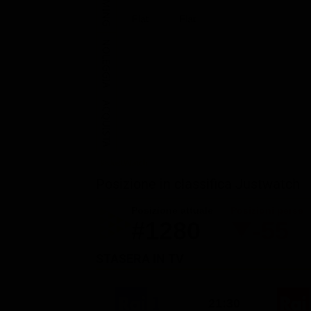
Flat
Flat
NOLEGGIA
ACQUISTA
Posizione in classifica Justwatch
Posizione attuale
Posizioni perse
#1280
-55
STASERA IN TV
21:30