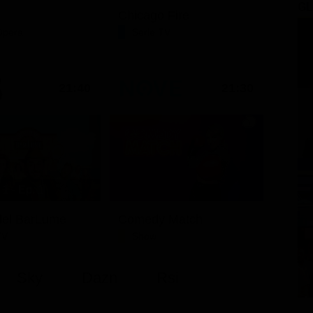
GL
Chicago Fire
Opera
Serie TV
21:40
21:30
1 - Ep. 1
i del BarLume
Comedy Match
TV
Show
Sky
Dazn
Rsi