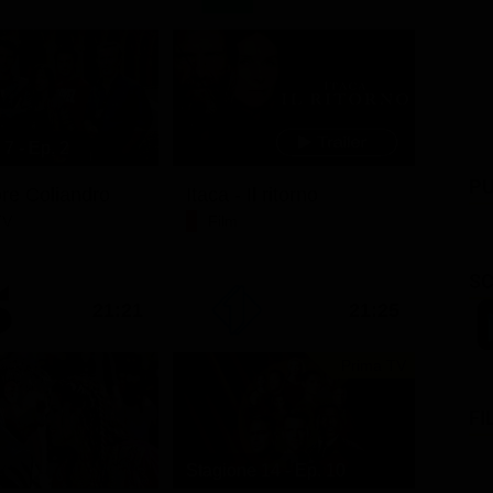
7 - Ep. 2
PU
ore Coliandro
Itaca - Il ritorno
TV
Film
SC
21:21
21:25
Prima TV
FI
Stagione 14 - Ep. 10