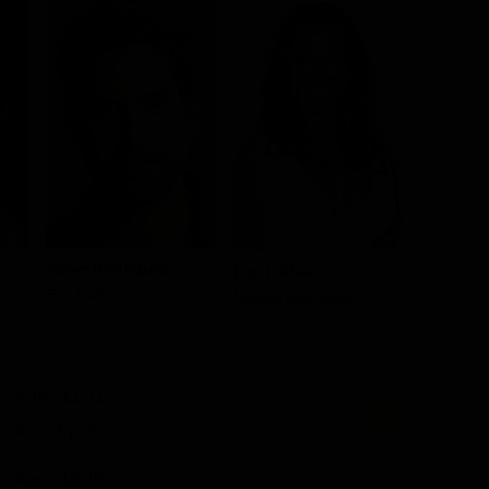
Adam Rodríguez
Eddie Ci
Eva LaRue
Eric Delko
Jesse Ca
Natalia Boa Vista
7 Ago - 11.51
St. 1 - Ep. 9
7 Ago - 12.45