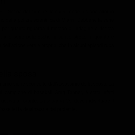
mi
CSI - Scena del crimine, le cui vicende ruotano attorno
no della polizia scientifica di Miami. Sebbene la serie
per quanto riguarda il metodo di indagine e ricerca
a alle serie poliziesche in senso stretto in quanto è
 dell'azione vera e propria, che in alcuni episodi ruba
ella sposa
onio viene sconvolto dall'assassinio della sposa. La
 campione di baseball Greg Tanner, è stata infatti
a uccisa all'istante. La squadra Csi deve individuare il
osse lei la destinataria del proiettile.