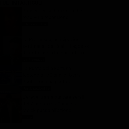
I ULTIMI ARTICOLI
Passenger, un horror on the
road – La recensione
Film da vedere
7 Agosto 2026
La Promessa, anticipazioni
settimanali dall’8 al 14 agosto:
Ricardo lascia la tenuta, torna
Pia
La Promessa
7 Agosto 2026
La Ruota della Fortuna
festeggia i 70 anni di Gerry
Scotti con una puntata
speciale: ecco quando in tv
Anticipazioni Tv
7 Agosto 2026
L’erede, trama puntate serali
del 7 agosto su Canale 5:
Melek passa all’azione
Soap
7 Agosto 2026