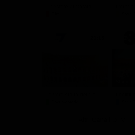
Un'estate ai Caraibi
L'erede
Film
Soap 
21:15
Stagione 
La vera storia del Colosseo: ascesa e caduta
I delitt
Documentario
Serie 
Altri Canali DTV