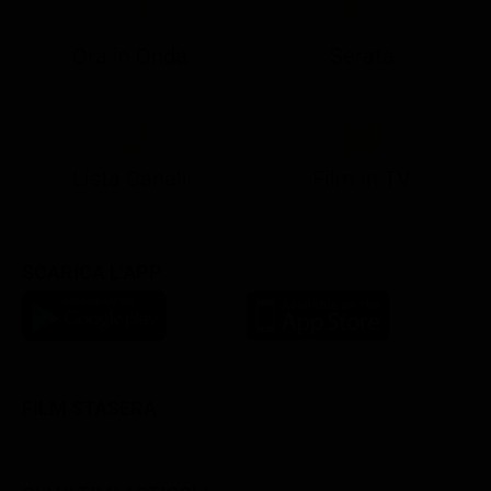
Ora in Onda
Serata
21:05
21:10
21:17
22:57
23:10
23:30
21:08
21:15
21:19
23:03
23:17
23:30
Lista Canali
Film in TV
SCARICA L'APP
FILM STASERA