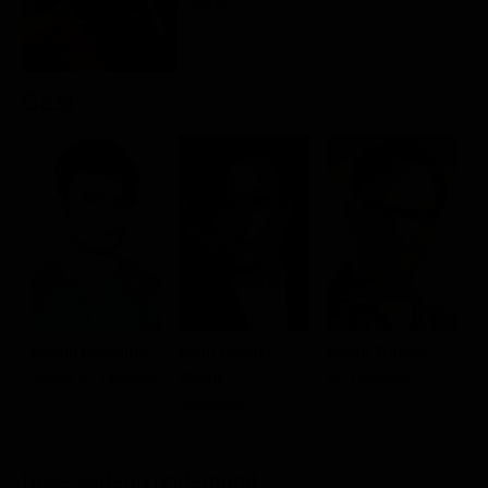
Rating:
Classifiche
Migliori film
Cast
Migliori Serie TV
Daniel Radcliffe
Evan Rachel
Rainn Wilson
T
'Weird Al' Yankovic
Wood
Dr. Demento
N
Madonna
Dove vederlo ondemand