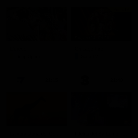
Prima TV
Stagione 14 - Ep. 10
L'erede
Chicago Fire
Soap Opera
Serie TV
21:15
21:40
La vera storia del Colosseo: ascesa e caduta
I delitti del BarLume - Il re dei giochi