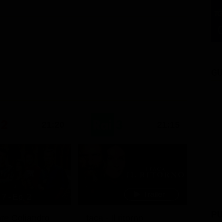
GU
21:20
21:15
7 - Ep. 2
PU
ore Coliandro
Itaca - Il ritorno