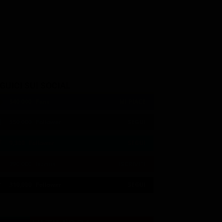
lli
Gianni Agus
Toni Ucci
Ottavio
Nasone
GUICI SUI SOCIAL
540,000
Fans
MI PIACE
550,000
Follower
SEGUI
9,300
Follower
SEGUI
290,000
Iscritti
ISCRIVITI
21:00
21:10
21:15
21:20
23:06
23:20
21:05
21:10
21:15
21:33
23:10
23:27
310,000
Follower
SEGUI