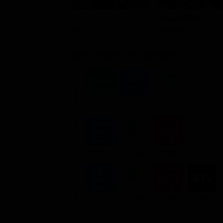
Magali Noël
Totò
Cleopatra
Marc'Antonio / Totonno
Dove vederlo ondemand
STREAMING
Ads
Flat
Flat
NOLEGGIA
2.9€
2.49€
1.99€
ACQUISTA
5.9€
5.99€
4.99€
3.99€