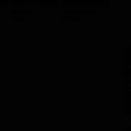
Moira Orfei
Franco Sportelli
Lia Zoppe
Ottavia
Enobarbo
Fulvia
SE