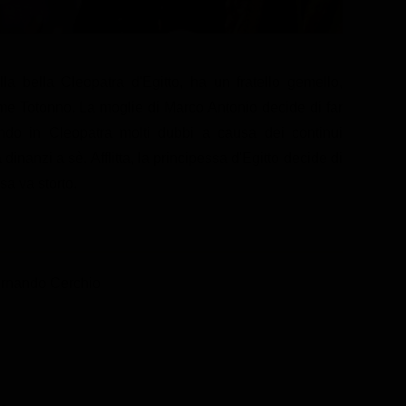
 bella Cleopatra d'Egitto, ha un fratello gemello,
ome Totonno. La moglie di Marco Antonio decide di far
itando in Cleopatra molti dubbi a causa dei continui
nanzi a sè. Afflitta, la principessa d'Egitto decide di
sa va storto.
ernando Cerchio