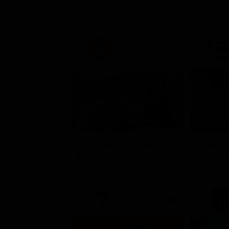
Musica
Serie 
21:33
Un'estate ai Caraibi
L'erede
Film
Soap 
21:15