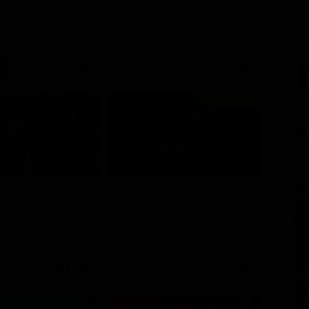
TV
Film
SC
21:21
21:25
Prima TV
FI
Stagione 14 - Ep. 10
GL
Chicago Fire
Opera
Serie TV
21:40
21:30