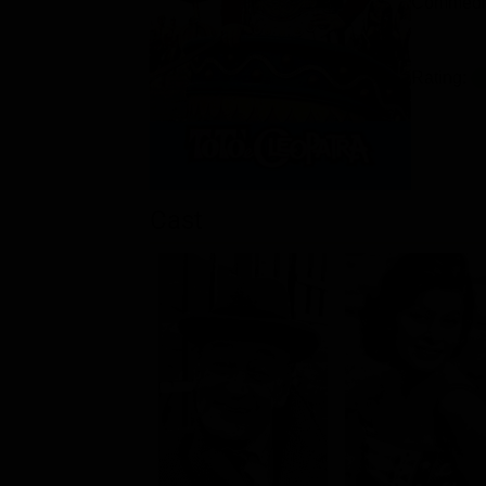
Commedi
Rating:
Cast