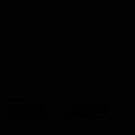
GUIDA TV
Ora in Onda
Serata
21:05
21:13
21:20
22:55
23:15
23:59
21:10
21:15
21:20
23:02
23:30
00:25
Lista Canali
Film in TV
SCARICA L'APP