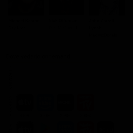
Nick Offerman
Michael Keaton
John Carroll
L
Dick McDonald
Ray Kroc
Lynch
J
Mac McDonald
Dove vederlo ondemand
STREAMING
NOLEGGIA
3.99€
3.99€
2.99€
3.99€