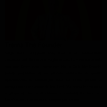
Le interviste in esclusiva
Tempesta D’amore
Temptation Island
Film da vedere
Il Paradiso delle signore
Ultima Fermata
Piattaforme streaming
Un Posto al Sole
Talent show
Apple TV Plus
Segreti di Famiglia
Infotainment
Discovery Plus
The Family
Game Show
Disney plus
Trama The Founder
Uomini e Donne
NetFlix
Negli anni Cinquanta Ray Kroc è un instancabile
venditore dell'Illinois che coglie al volo l'occasione di tutta
Gossip
Now TV
una vita. Dopo aver conosciuto Mac e Dick MacDonald,
Sport in tv
Paramount Plus
fratelli proprietari di un piccolo ristorante di qualità
Cartoni Anime e Manga
Prime Video
specializzato in hamburger, Kroc ha l'idea geniale di
Vip e Personaggi Tv
RaiPlay
inaugurare una catena di fast food. Ma quando comincia
a girare un sacco di denaro, i contrasti tra Kroc e i
Musica
MacDonald diventeranno sempre più accesi...
Oroscopo Paolo Fox