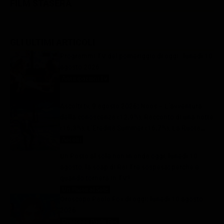
FILM STASERA
GLI ULTIMI ARTICOLI
Programmi TV del pomeriggio di oggi | lunedì 10
agosto 2026
Anticipazioni Tv
10 Agosto 2026
Ascolti tv, 9 agosto 2026: Noos – L’avventura
della conoscenza (12.9%), Racconto di una notte
(16.3%), L’Eredità Summer (16.7%), La Ruota
della Fortuna (29.1%) | Dati Auditel
Ascolti
10 Agosto 2026
Un Posto al sole non in onda oggi, lunedì 10
agosto, la soap di Rai Tre sospesa: perché e
quando tornerà in TV?
Un Posto al Sole
10 Agosto 2026
Oroscopo Paolo Fox di oggi: lunedì 10 agosto
2026
Oroscopo Paolo Fox
10 Agosto 2026