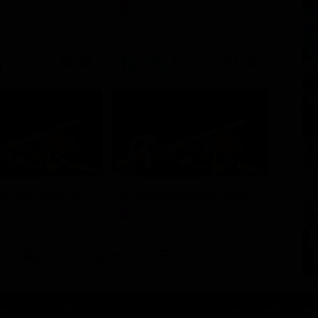
tenimento
Film
19:55
21:30
Friuli Venezia Giulia Cup (Diretta)
Amichevoli estate 2026
Sport
Sky
Dazn
Rsi
oli | C.F. P.Iva: 08723421213
Chi siamo
Lo staff
Contatta