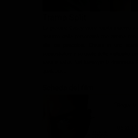
Classifiche
Trama Split
Migliori film
La giovane Casey viene rapita insieme a 
Migliori Serie TV
disturbo della personalità che alterna ben 
altri più pericolosi. Chiusa in uno sca
sequestratore e su quale delle molteplici per
sana e salva. Nel frattempo la dottoressa 
qualcosa...
Scheda del film
Regia: M
US 2017