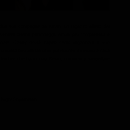
due sue compagne da Kevin, un ragazzo affetto dal
ventitré distinti personaggi, alcuni più comprensivi e
ntinato, Casey dovrà capire come ingannare il suo
sonalità fare affidamento per riuscire a tornare a casa
Fletcher, che ha in cura Kevin, comincia a sospettare
. Night Shyamalan