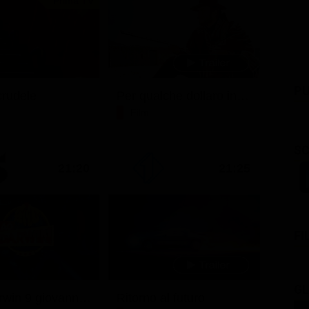
Prima TV
PU
rudele
Per qualche dollaro in più
Film
SC
21:20
21:25
FI
GL
Ciao darwin 9 giovanni.8.7.
Ritorno al futuro