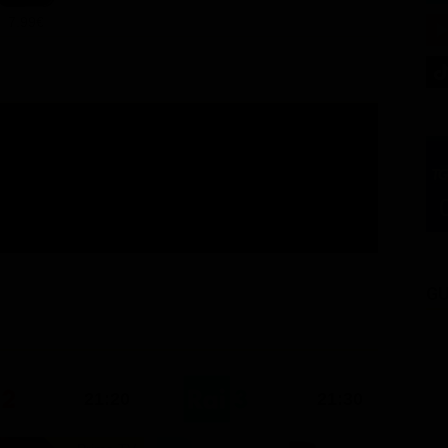
7.99€
GU
21:20
21:30