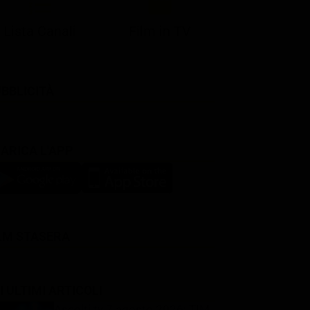
Lista Canali
Film in TV
BBLICITÀ
ARICA L'APP
LM STASERA
I ULTIMI ARTICOLI
Ascolti tv 7 agosto 2026: TIM