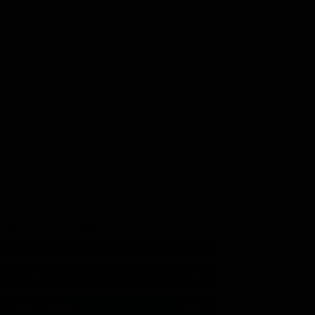
Brad William Henke
Sebastian Arcelus
Sula
Uncle John
Casey's Father
GUICI SUI SOCIAL
540,000
Fans
MI PIACE
550,000
Follower
SEGUI
9,300
Follower
SEGUI