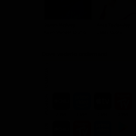
James McAvoy
Anya Taylor-Joy
Kevin Wendell Crumb
Casey Cooke
Dove vederlo ondemand
STREAMING
NOLEGGIA
2.99€
1.99€
3.99€
3.99€
ACQUISTA