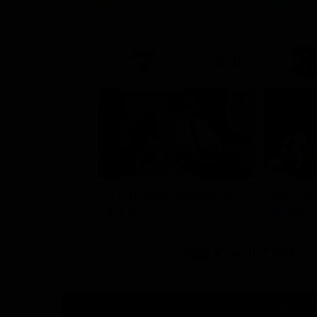
Soap Opera
Intrat
21:15
A 007, dalla Russia con amore
Film
Sport
Altri Canali DTV
© 2025 SuperGuidaTV Srl | Via Cimarosa 65 - 80127 Nap