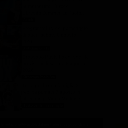
Summer Hits, L’Erede,
L’Eredità Summer, La Ruota
della Fortuna | Dati Auditel
Ascolti
8 Agosto 2026
Programmi TV del pomeriggio
di oggi | sabato 8 agosto
2026
Anticipazioni Tv
8 Agosto 2026
Oroscopo Paolo Fox di oggi: le
previsioni di sabato 8 agosto
2026
Oroscopo Paolo Fox
8 Agosto 2026
Tutto per la mia famiglia 2,
replica puntata 7 agosto in
streaming | Video Mediaset
Tutto per la mia famiglia
8 Agosto 2026
 la redazione
Privacy
Disclaimer
Preferenze pubblicitarie