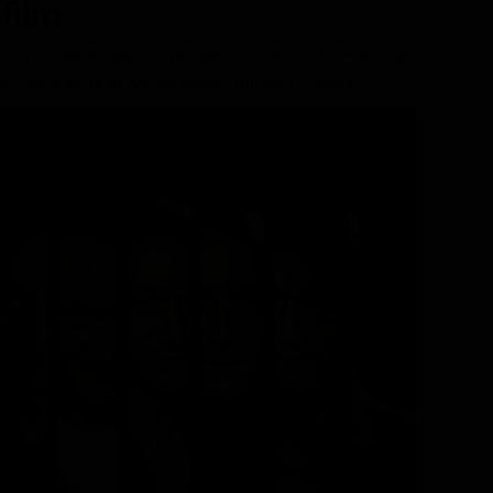
 film
ler, diretto da M. Night Shyamalan, con James McAvoy, Anya
Jessica Sula, Brad William Henke. Durata 117 minuti.