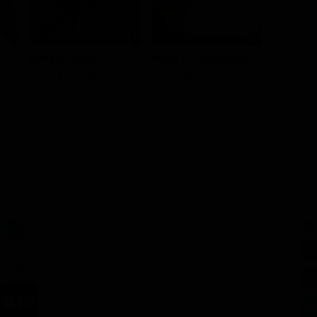
Betty Buckley
Haley Lu Richardson
Jessica 
Karen Fletcher
Claire Benoit
Marcia
SE
3.99€