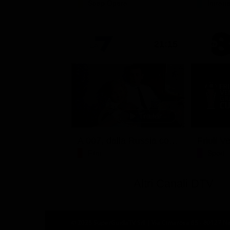
Soap Opera
Intrat
21:15
A 007, dalla Russia con amore
Film
Sport
Altri Canali DTV
© 2025 SuperGuidaTV Srl | Via Cimarosa 65 - 80127 Nap