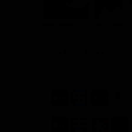
Kristen Stewart
Jack O'Connell
Jean Seberg
Jack Solomon
Dove vederlo ondemand
STREAMING
NOLEGGIA
3.99€
3.99€
2.99€
3.99€
ACQUISTA