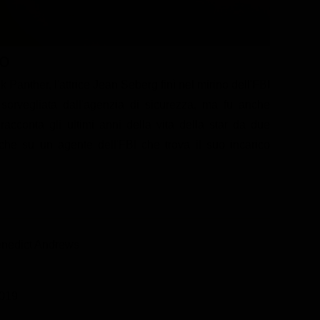
no
 Panther, l'attrice Jean Seberg finì nel mirino dell'FBI
sorvegliata dall'agenzia di sicurezza, ma fu anche
 racconta gli ultimi anni della vita della star da due
 che su un agente dell'FBI che trova il suo incarico
enedict Andrews
019