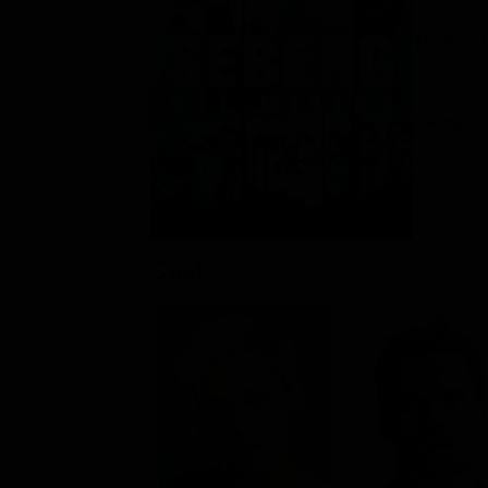
Thriller 
Rating:
Cast