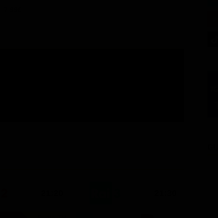
7.99€
GU
21:20
21:30
Prima TV