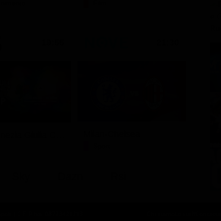
tenimento
Film
19:55
21:30
Milan-Chelsea
Friuli Venezia Giulia Cup (Diretta)
Sport
Sky
Dazn
Rsi
oli | C.F. P.Iva: 08723421213
Chi siamo
Lo staff
Contatta