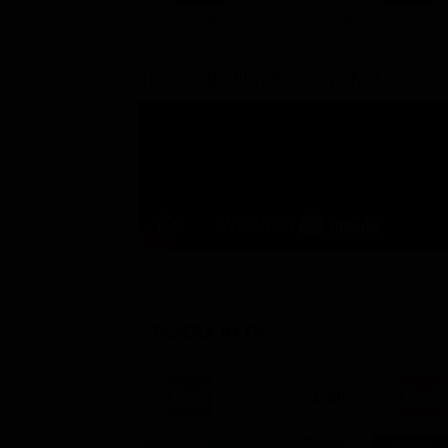
6.99€
6.99€
7.99€
6.99€
Trailer del film Seberg - Nel mirino
STASERA IN TV
21:30