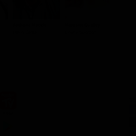
Anthony Mackie
Margaret Qualley
Zazie Be
Hakim Jamal
Linette Solomon
Dorothy 
SE
3.99€