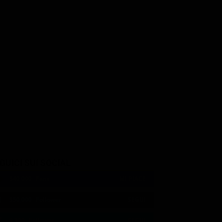
etz
Yvan Attal
Stephen Root
Jamal
Romain Gary
Walt Breckman
GUICI SUI SOCIAL
540,000
Fans
MI PIACE
550,000
Follower
SEGUI
9,300
Follower
SEGUI