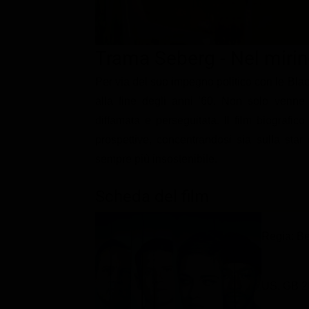
Classifiche
Migliori film
Trama Seberg - Nel miri
Migliori Serie TV
Per via del suo impegno politico con le Black
alla fine degli anni '60. Non solo venne 
diffamata e perseguitata. Il film biografico
prospettive, concentrandosi sia sulla star
sempre più insostenibile.
Scheda del film
Regia: B
US, GB 2