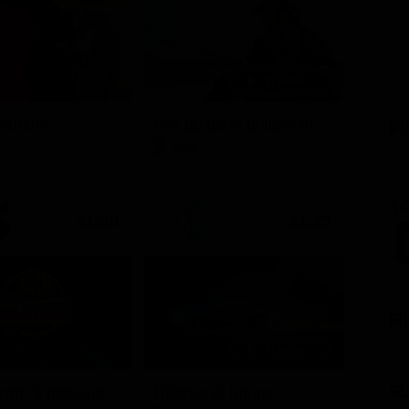
rudele
Per qualche dollaro in più
PU
Film
SC
21:20
21:25
FI
GL
Ciao darwin 9 giovanni.8.7.
Ritorno al futuro