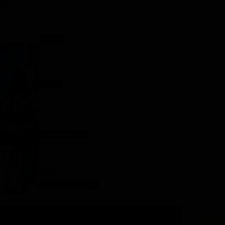
Gerry Scotti compie 70 anni, la
sorpresa di Pier Silvio
Berlusconi a La Ruota della
Fortuna: “Sei un mito, ti voglio
Notizie
8 Agosto 2026
Ascolti tv 7 agosto 2026: TIM
bene”
Summer Hits (14.5%), L’Erede
(14.1%), L’Eredità Summer, La
Ruota della Fortuna | Dati
Ascolti
8 Agosto 2026
Auditel
Programmi TV del pomeriggio
di oggi | sabato 8 agosto
2026
Anticipazioni Tv
8 Agosto 2026
Oroscopo Paolo Fox di oggi: le
previsioni di sabato 8 agosto
2026
Oroscopo Paolo Fox
8 Agosto 2026
 la redazione
Privacy
Disclaimer
Preferenze pubblicitarie