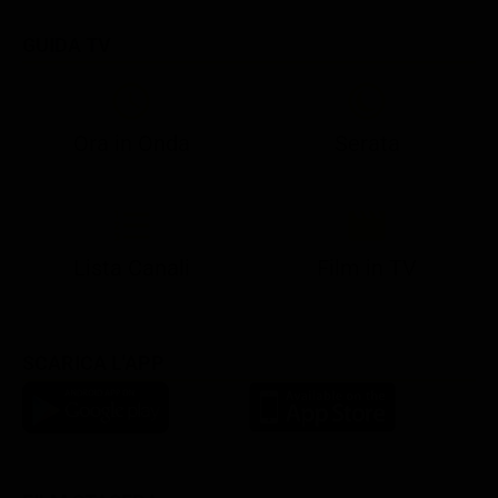
GUIDA TV
Ora in Onda
Serata
21:08
21:14
21:15
21:25
22:50
23:00
21:10
21:15
21:19
21:30
22:51
23:03
Lista Canali
Film in TV
SCARICA L'APP