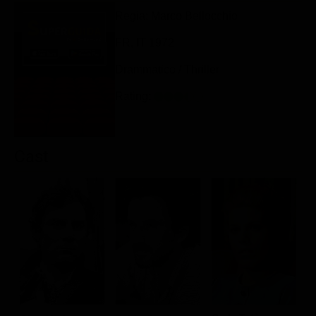
Classifiche
Regia: Marco Bellocchio
Migliori film
FR, IT 1972
Migliori Serie TV
Drammatico / Thriller
Rating:
Cast