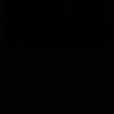
Le interviste in esclusiva
Tempesta D’amore
Temptation Island
Film da vedere
Il Paradiso delle signore
Ultima Fermata
Piattaforme streaming
Un Posto al Sole
Talent show
Apple TV Plus
Segreti di Famiglia
Infotainment
Discovery Plus
The Family
Game Show
Disney plus
Trama Sbatti il mostro in prima
Uomini e Donne
NetFlix
pagina
Gossip
Now TV
Maria Grazia è stata brutalmente uccisa da un criminale a
Sport in tv
Paramount Plus
cui però la polizia non riesce a dare un volto e un nome.
Roveda ha il compito di risolvere il caso il prima possibile
Cartoni Anime e Manga
Prime Video
insieme a Lauri. A quanto pare l'unico indizio è un
Vip e Personaggi Tv
RaiPlay
vecchio diario della ragazzina deceduta.
Musica
Scheda del film
Oroscopo Paolo Fox