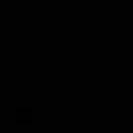
Carla Tatò
J
Gian Maria
Fabio Garriba
Bizanti's wife
L
Volonté
Roveda
The Managing
Editor of 'Il
Giornale'
Dove vederlo ondemand
STREAMING
NOLEGGIA
2.99€
ACQUISTA
4.99€
6.99€