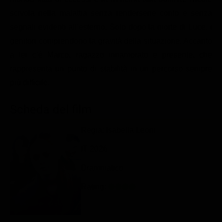
Classifiche
scivola nella malattia senza rendersene conto e senza
segnali evidenti all’esterno. Solo dopo la morte di Luce, i
Migliori film
genitori comprendono la gravità della situazione. Accanto
Migliori Serie TV
a lei c’è Marco, ragazzo innamorato e presente, che
rappresenta un punto di stabilità in un percorso sempre
più difficile.
Scheda del film
Regia: Isabella Leoni
IT 2026
Drammatico
Rating: