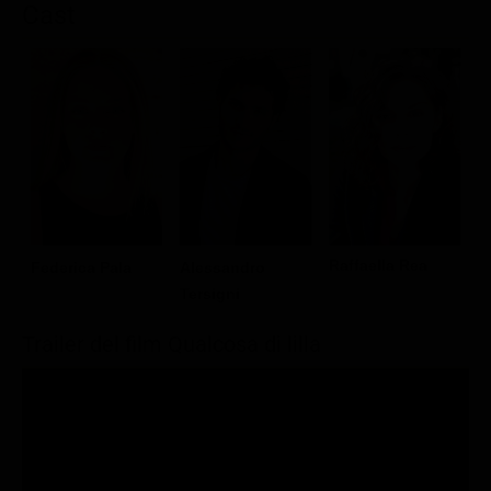
Cast
M
Raffaella Rea
Federica Pala
Alessandro
B
Tersigni
Trailer del film Qualcosa di lilla