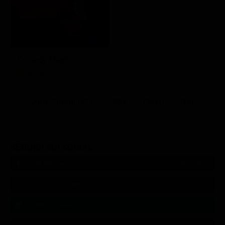
Comedy Match
Show
Altri Canali DTV
Sky
Dazn
Rsi
SEGUICI SUI SOCIAL
540,000
Fans
MI PIACE
550,000
Follower
SEGUI
9,300
Follower
SEGUI