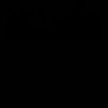
Le interviste in esclusiva
Tempesta D’amore
Temptation Island
Film da vedere
Il Paradiso delle signore
Ultima Fermata
Piattaforme streaming
Un Posto al Sole
Talent show
Apple TV Plus
Segreti di Famiglia
Infotainment
Discovery Plus
The Family
Game Show
Disney plus
Trama Qualcosa di lilla
Uomini e Donne
NetFlix
Il film affronta il tema dei disturbi alimentari tra gli
adolescenti, in particolare la bulimia, raccontata non solo
Gossip
Now TV
come malattia ma come bisogno profondo di ascolto e
Sport in tv
Paramount Plus
riconoscimento. Protagonista è Nicole, quindicenne
Cartoni Anime e Manga
Prime Video
divisa tra genitori separati: vive con la madre Veronica,
Vip e Personaggi Tv
RaiPlay
con cui ha un rapporto difficile, mentre trova conforto nel
padre Cristiano. La sua vita cambia con l’arrivo di Luce,
Musica
compagna carismatica e fragile, che la trascina in un
Oroscopo Paolo Fox
mondo fatto di eccessi e la avvicina alla bulimia. Nicole