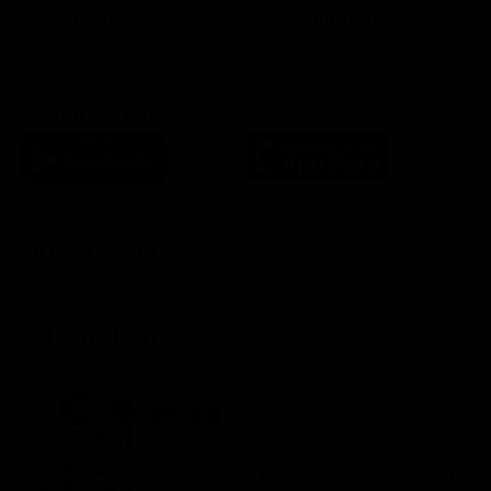
Lista Canali
Film in TV
SCARICA L'APP
FILM STASERA
GLI ULTIMI ARTICOLI
My Sweet Lie, replica puntata 7 agosto in
streaming | Video Mediaset
My sweet lie
7 Agosto 2026
Programmi TV del pomeriggio di oggi | venerdì 7