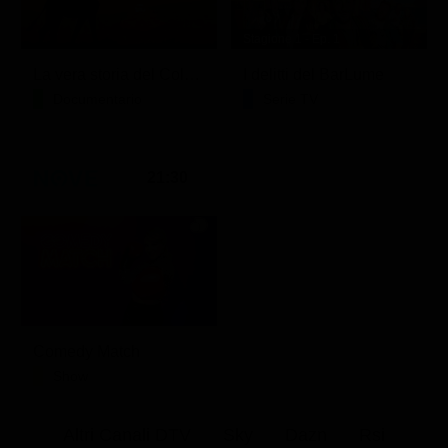
Stagione 1 - Ep. 1
La vera storia del Colosseo: ascesa e caduta
I delitti del BarLume
Documentario
Serie TV
21:30
Comedy Match
Show
Altri Canali DTV
Sky
Dazn
Rsi