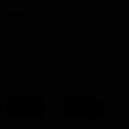
GUIDA TV
Ora in Onda
Serata
21:05
21:10
21:17
22:57
23:10
23:30
21:08
21:15
21:19
23:03
23:17
23:30
Lista Canali
Film in TV
SCARICA L'APP