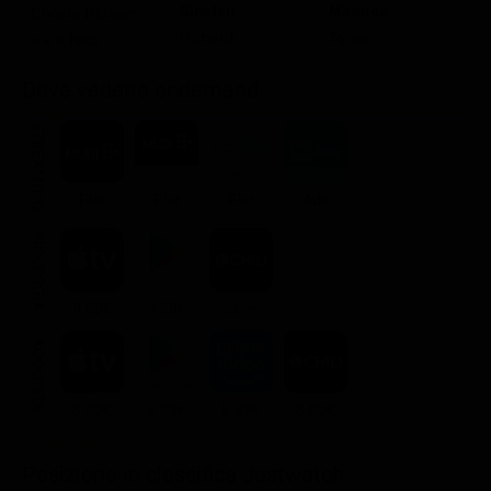
Sinclair
Marinca
Ar
Christa Päffgen
Richard
Sylvia
a.k.a Nico
Dove vederlo ondemand
STREAMING
Flat
Flat
Flat
Ads
NOLEGGIA
3.99€
3.99€
2.99€
ACQUISTA
5.99€
5.99€
5.99€
6.99€
Posizione in classifica Justwatch