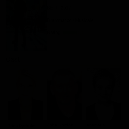
Classifiche
BE, IT 2017
Migliori film
Drammatico / Musicale
Migliori Serie TV
Rating:
Cast
John Gordon
Anamaria
S
Trine Dyrholm