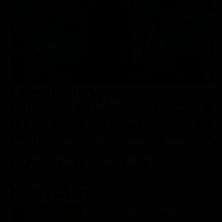
Le interviste in esclusiva
Tempesta D’amore
Temptation Island
Film da vedere
Il Paradiso delle signore
Ultima Fermata
Piattaforme streaming
Un Posto al Sole
Talent show
Apple TV Plus
Segreti di Famiglia
Infotainment
Discovery Plus
The Family
Game Show
Disney plus
Trama Nico, 1988
Uomini e Donne
NetFlix
E' la storia di una delle stelle più brillanti della musica del
Novecento: si tratta di Nico, un'affascinante ragazza la cui
Gossip
Now TV
carriera da modella è stata solo il suo trampolino di lancio
Sport in tv
Paramount Plus
del mondo della musica, a partire dai Velvet Underground
Cartoni Anime e Manga
Prime Video
a Lou Reed ad una finale band di origini inglesi.
Vip e Personaggi Tv
RaiPlay
Scheda del film
Musica
Oroscopo Paolo Fox
Regia: Susanna Nicchiarelli