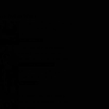
I ULTIMI ARTICOLI
Programmi TV del pomeriggio
di oggi | venerdì 7 agosto
2026
Anticipazioni Tv
7 Agosto 2026
Tutto per la mia famiglia 2,
replica puntata 7 agosto in
streaming | Video Mediaset
Tutto per la mia famiglia
7 Agosto 2026
My Sweet Lie, anticipazioni
trame dal 10 al 14 agosto
My sweet lie
7 Agosto 2026
Far Away, replica puntata 7
agosto in streaming | Video
Mediaset