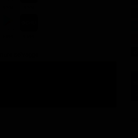
3.99€
3.99€
9.99€
8.99€
eature selvagge
GU