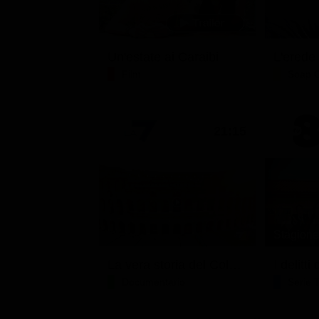
Un'estate ai Caraibi
L'erede
Film
Soap 
21:15
Stagione 
La vera storia del Colosseo: ascesa e caduta
I delitt
Documentario
Serie 