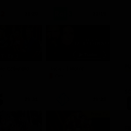
21:20
21:15
7 - Ep. 2
PU
ore Coliandro
Itaca - Il ritorno
TV
Film
SC
21:21
21:25
Prima TV
FI