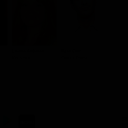
Lauren Ambrose
Ryan Corr
Spike Jo
KW (voice)
Claire's Friend
Bob (voice
(voice)
SE