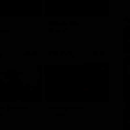
Stagione 14 - Ep. 10
GL
Chicago Fire
Opera
Serie TV
21:40
21:30
1 - Ep. 1
i del BarLume
Comedy Match
TV
Show