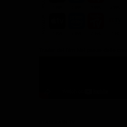
3.99€
3.99€
3.99€
2.99€
ACQUISTA
7.99€
7.99€
7.99€
7.9€
Trailer del film Nel paese delle cr
STASERA IN TV