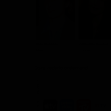
Max Records
Catherine Keener
Max
Connie
Dove vederlo ondemand
STREAMING
NOLEGGIA