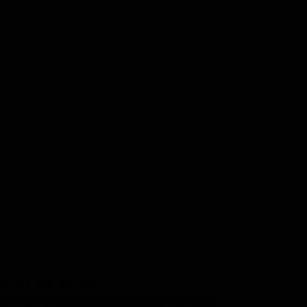
Mark Ruffalo
Catherine O'Hara
nze
Connie's boyfriend
Judith (voice)
) / Terry
GUICI SUI SOCIAL
540,000
Fans
MI PIACE