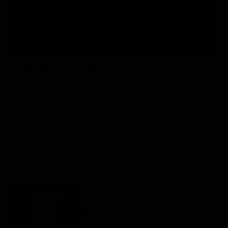
Le interviste in esclusiva
Tempesta D’amore
Temptation Island
Film da vedere
Il Paradiso delle signore
Ultima Fermata
Piattaforme streaming
Un Posto al Sole
Talent show
Apple TV Plus
Segreti di Famiglia
Trama Monolith
Infotainment
Discovery Plus
The Family
Basil si allontana improvvisamente una notte e non torna
Game Show
Disney plus
più. Inizia così il turno di notte del suo amico Samir, che
Uomini e Donne
NetFlix
sale sul suo taxi mettendosi alla sua ricerca. Durante il
viaggio, Samir incontra delle persone che lo rendono
Gossip
Now TV
sempre più consapevole della sua vita in declino.
Sport in tv
Paramount Plus
Cartoni Anime e Manga
Prime Video
Scheda del film
Vip e Personaggi Tv
RaiPlay
Musica
DE 2023
Oroscopo Paolo Fox