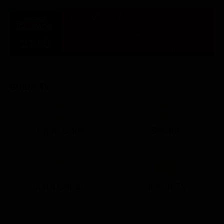
ULTIM'ORA
Fa il bagno in una fontana di Roma, multa e
Daspo urbano per un 42enne
21:00
TUTTE LE NEWS
GUIDA TV
Ora in Onda
Serata
21:05
21:13
21:20
22:54
23:15
23:49
21:10
21:15
21:20
23:02
23:18
00:38
Lista Canali
Film in TV