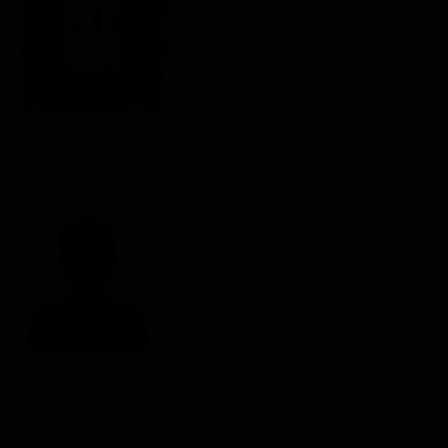
Crime / Drammatico
Classifiche
Rating:
Migliori film
Migliori Serie TV
Cast
Ali Berber