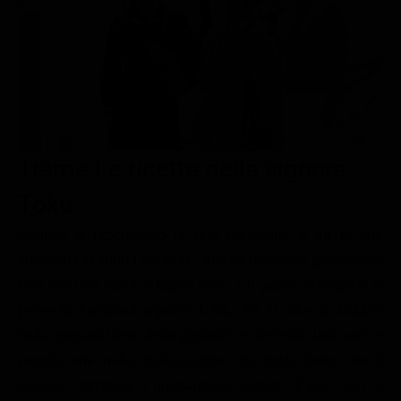
Le interviste in esclusiva
Tempesta D’amore
Temptation Island
Film da vedere
Il Paradiso delle signore
Ultima Fermata
Piattaforme streaming
Un Posto al Sole
Talent show
Apple TV Plus
Segreti di Famiglia
Infotainment
Discovery Plus
The Family
Game Show
Disney plus
Trama Le ricette della signora
Uomini e Donne
NetFlix
Toku
Gossip
Now TV
Sentaro è proprietario di una panetteria e tra le sue
Sport in tv
Paramount Plus
specialità vi sono i dorayaki, tipiche leccornie giapponesi
fatte con una salsa di fagioli rossi. Un giorno al negozio si
Cartoni Anime e Manga
Prime Video
presenta l'anziana signora Toku, che si offre di aiutarlo
Vip e Personaggi Tv
RaiPlay
nella preparazione delle pietanze e dimostra una vera e
Musica
propria arte nella realizzazione dei dolci, tanto che il
negozio comincia a guadagnare sempre di più. Con lo
Oroscopo Paolo Fox