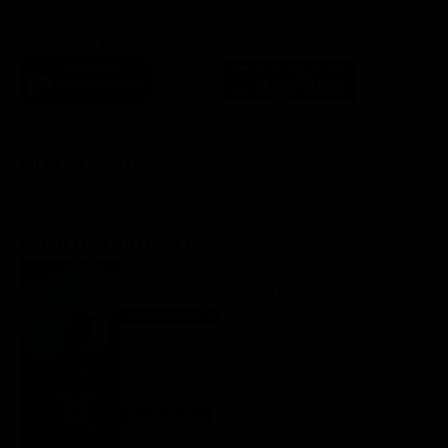
SCARICA L'APP
FILM STASERA
GLI ULTIMI ARTICOLI
TIM Summer Hits 2026 Remix stasera in tv su
Rai1: scaletta e cantanti del 7 agosto
Anticipazioni Tv
7 Agosto 2026
Passenger, un horror on the road – La
recensione
Film da vedere
7 Agosto 2026