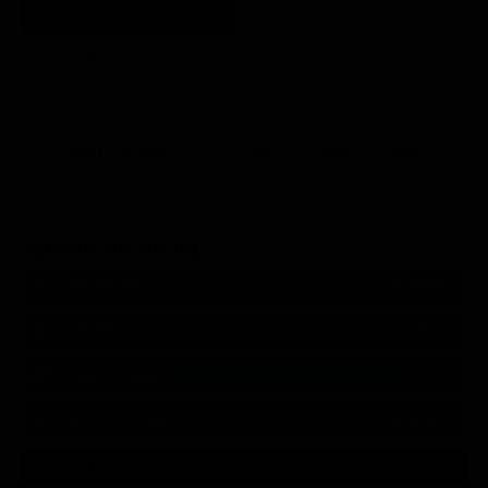
Comedy Match
Show
Altri Canali DTV
Sky
Dazn
Rsi
SEGUICI SUI SOCIAL
540,000
Fans
MI PIACE
550,000
Follower
SEGUI
9,300
Follower
SEGUI
290,000
Iscritti
ISCRIVITI
310,000
Follower
SEGUI