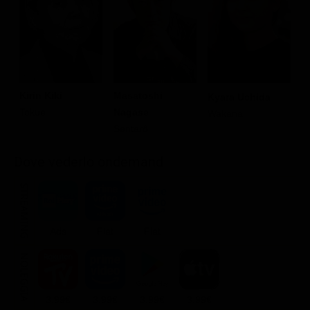
Kirin Kiki
Masatoshi
M
Kyara Uchida
Tokue
Nagase
W
Wakana
Sentarô
Dove vederlo ondemand
STREAMING
Ads
Flat
Flat
NOLEGGIA
3.99€
3.99€
3.99€
3.99€