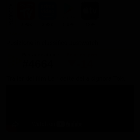
ACQUISTA
3.99€
3.99€
5.99€
3.99€
Posizione in classifica Justwatch
Posizione attuale
Posizioni perse
#4664
-14
Trailer del film Le ricette della signora Toku