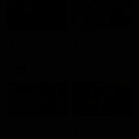
Itaca - Il ritorno
Un'estate ai Caraibi
Film
Film
21:21
21:25
Prima TV
Stagione 14 - Ep. 10
L'erede
Chicago Fire
Soap Opera
Serie TV