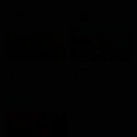
21:15
21:40
Stagione 1 - Ep. 1
La vera storia del Colosseo: ascesa e caduta
I delitti del BarLume
Documentario
Serie TV
21:30