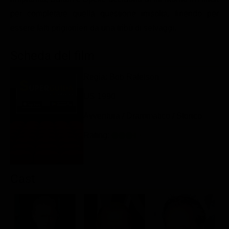
Classifiche
per completare quella questione irrisolta, finendo per
essere fatti prigionieri da una tribù di selvaggi.
Migliori film
Migliori Serie TV
Scheda del film
Regia: Bob Rafelson
US 1990
Avventura / Drammatico / Storico
Rating:
Cast