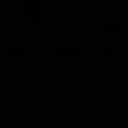
Le interviste in esclusiva
Tempesta D’amore
Temptation Island
Film da vedere
Il Paradiso delle signore
Ultima Fermata
Piattaforme streaming
Un Posto al Sole
Talent show
Apple TV Plus
Segreti di Famiglia
Infotainment
Discovery Plus
The Family
Game Show
Disney plus
Trama Le montagne della luna
Uomini e Donne
NetFlix
Zanzibar, 1854. L'aristocratico inglese John Hanning
Gossip
Now TV
Speke incontra il famoso esploratore Richard Francis
Sport in tv
Paramount Plus
Burton, che ha scritto numerosi libri d'avventura ispirati al
Cartoni Anime e Manga
Prime Video
suo passato. I due intendono trovare le sorgenti del Nilo e
Vip e Personaggi Tv
RaiPlay
si imbarcano in una missione epica, che finisce però
tragicamente quando la spedizione viene aggredita da
Musica
una tribù indigena e molti uomini perdono la vita. Feriti e
Oroscopo Paolo Fox
rimpatriati, Burton e Speke decidono di far ritorno in Africa