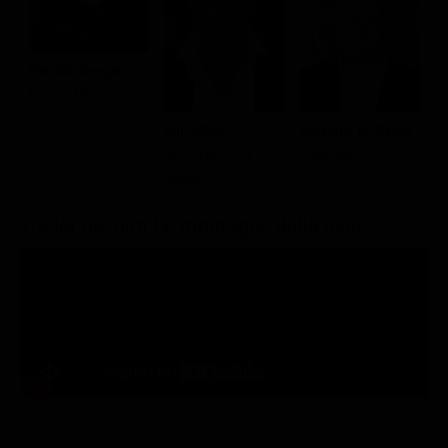
Patrick Bergin
Richard Burton
Iain Glen
Richard E. Grant
F
John Hanning
Oliphant
I
Speke
Trailer del film Le montagne della luna