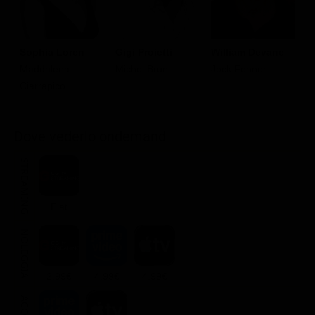
Sophia Loren
Gigi Proietti
William Devane
B
Maddalena
Michel Bruni
Jock Fenner
D
Ciarrapico
Dove vederlo ondemand
STREAMING
Flat
NOLEGGIA
2.99€
4.99€
4.99€