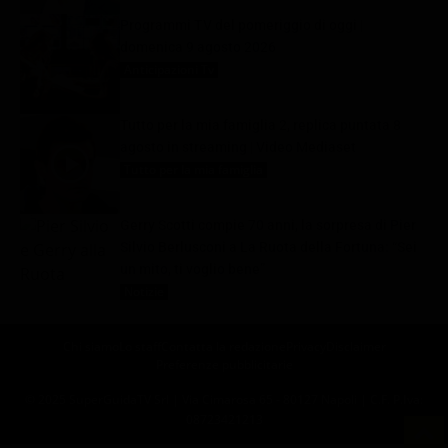
Programmi TV del pomeriggio di oggi |
domenica 9 agosto 2026
Anticipazioni Tv
9 Agosto 2026
Tutto per la mia famiglia 2, replica puntata 8
agosto in streaming | Video Mediaset
Tutto per la mia famiglia
9 Agosto 2026
Gerry Scotti compie 70 anni, la sorpresa di Pier
Silvio Berlusconi a La Ruota della Fortuna: “Sei
un mito, ti voglio bene”
Notizie
9 Agosto 2026
Chi siamo
Lo staff
Contatta la redazione
Privacy
Disclaimer
Preferenze pubblicitarie
© 2025 SuperGuidaTV Srl | Via Cimarosa 65 - 80127 Napoli | C.F. P.Iva:
08723421213