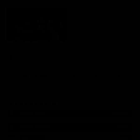
Aldo, Giovanni e Giacomo - Anplagghed
Teatro
Altri Canali DTV
Sky
Dazn
Rsi
SEGUICI SUI SOCIAL
540,000
Fans
MI PIACE
550,000
Follower
SEGUI
9,300
Follower
SEGUI