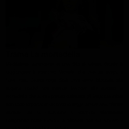
Le interviste in esclusiva
Tempesta D’amore
Temptation Island
Film da vedere
Il Paradiso delle signore
Ultima Fermata
Piattaforme streaming
Un Posto al Sole
Talent show
Apple TV Plus
Segreti di Famiglia
Infotainment
Discovery Plus
The Family
Game Show
Disney plus
Trama La mortadella
Uomini e Donne
NetFlix
Maddalena, dipendente in una ditta di salumi, decide di
raggiungere il fidanzato Michele, che vive da tempo a
Gossip
Now TV
New York. Giunta negli Stati Uniti viene bloccata alla
Sport in tv
Paramount Plus
dogana poiché non intende lasciare alle autorità la
Cartoni Anime e Manga
Prime Video
mortadella che aveva portato dall'Italia; gli insaccati infatti
Vip e Personaggi Tv
RaiPlay
non sono importabili secondo la legge americana. Mentre
attende che la situazione si sblocchi, Maddalena
Musica
comprende come l'amore di Michele non sia sincero e
Oroscopo Paolo Fox
inizia a mangiare la mortadella.