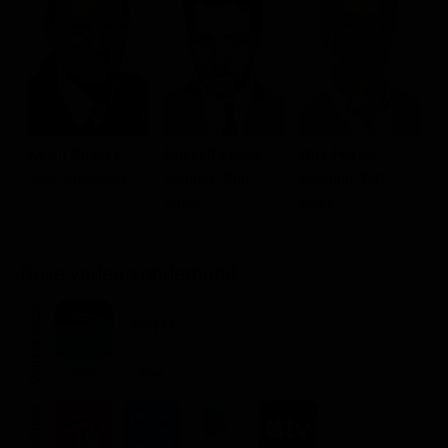
Kevin Spacey
Russell Crowe
Guy Pearce
K
Jack Vincennes
Wendell "Bud"
Edmund "Ed"
L
White
Exley
Dove vederlo ondemand
STREAMING
Flat
Flat
NOLEGGIA