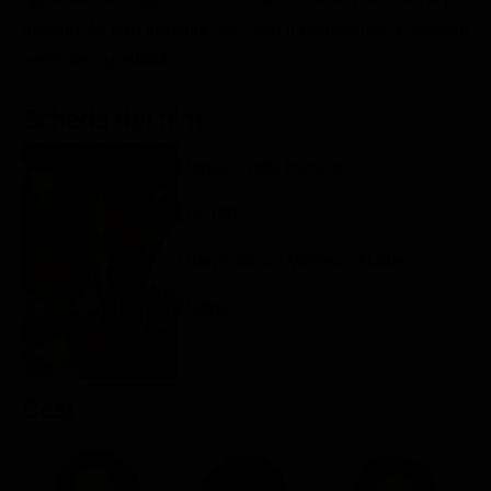
Classifiche
metodo, le loro indagini sul caso li porteranno a scoprire
verità insospettabili.
Migliori film
Migliori Serie TV
Scheda del film
Regia: Curtis Hanson
US 1997
Drammatico / Mistero / Thriller
Rating:
Cast