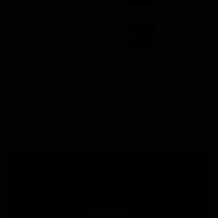
3.99€
3.99€
3.99€
3.99€
ACQUISTA
8.99€
8.99€
8.99€
8.99€
Posizione in classifica Justwatch
Posizione attuale
Posizioni perse
#1022
-48
Trailer del film L.A. Confidential