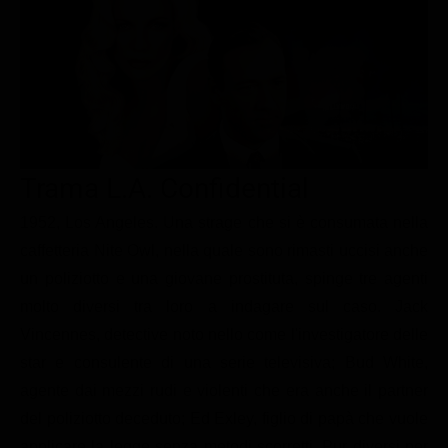
Le interviste in esclusiva
Tempesta D’amore
Temptation Island
Film da vedere
Il Paradiso delle signore
Ultima Fermata
Piattaforme streaming
Un Posto al Sole
Talent show
Apple TV Plus
Segreti di Famiglia
Infotainment
Discovery Plus
The Family
Game Show
Disney plus
Trama L.A. Confidential
Uomini e Donne
NetFlix
1952, Los Angeles. Una strage che si è consumata nella
caffetteria Nite Owl, nella quale sono rimasti uccisi anche
Gossip
Now TV
un poliziotto e una giovane prostituta, spinge tre agenti
Sport in tv
Paramount Plus
molto diversi tra loro a indagare sul caso. Jack
Cartoni Anime e Manga
Prime Video
Vincennes, detective noto nello come l'investigatore delle
Vip e Personaggi Tv
RaiPlay
star e consulente di una serie televisiva; Bud White,
agente dai mezzi rudi e violenti che era anche il partner
Musica
del poliziotto deceduto; Ed Exley, figlio di papà che vuole
Oroscopo Paolo Fox
applicare la legge senza metodi scorretti. Pur diversi per