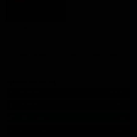
Comedy Match
Show
Altri Canali DTV
Sky
Dazn
Rsi
SEGUICI SUI SOCIAL
540,000
Fans
MI PIACE
550,000
Follower
SEGUI
9,300
Follower
SEGUI
290,000
Iscritti
ISCRIVITI