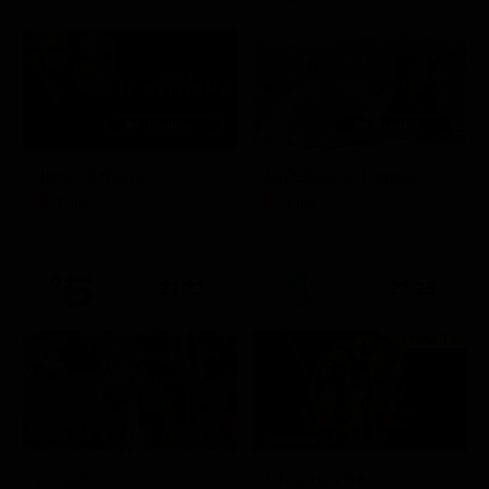
Itaca - Il ritorno
Un'estate ai Caraibi
Film
Film
21:21
21:25
Prima TV
Stagione 14 - Ep. 10
L'erede
Chicago Fire