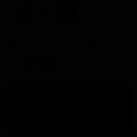
ACQUISTA
9.99€
7.99€
4.99€
Posizione in classifica Justwatch
Posizione attuale
Posizioni guadagnate
#17441
3
Trailer del film Killing Salazar