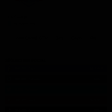
La Corrida
Intrattenimento
Altri Canali DTV
Sky
Dazn
Rsi
SEGUICI SUI SOCIAL
540,000
Fans
MI PIACE
550,000
Follower
SEGUI
9,300
Follower
SEGUI
290,000
Iscritti
ISCRIVITI
310,000
Follower
SEGUI