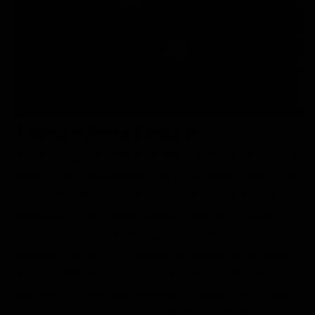
Le interviste in esclusiva
Tempesta D’amore
Temptation Island
Film da vedere
Il Paradiso delle signore
Ultima Fermata
Piattaforme streaming
Un Posto al Sole
Talent show
Apple TV Plus
Segreti di Famiglia
Infotainment
Discovery Plus
The Family
Game Show
Disney plus
Trama Killing Salazar
Uomini e Donne
NetFlix
Tom è un agente delle forze dell'ordine statunitensi che,
insieme alla sua squadra, dovrà scordare Salazar, ex-
Gossip
Now TV
narcotrafficante, ora divenuto loro informatore. e
Sport in tv
Paramount Plus
testimone contro varie bande criminali. Durante un
Cartoni Anime e Manga
Prime Video
viaggio in tribunale, la squadra e Salazar dovranno
Vip e Personaggi Tv
RaiPlay
rifugiarsi in un hotel a causa di un imboscata da parte di
alcuni cartelli nemici. Salazar, durante il violento incontro,
Musica
sparisce, facendo intuire all'intera troupe, che lo aveva
Oroscopo Paolo Fox
scortato fino a poco prima, che il narcotrafficante è in