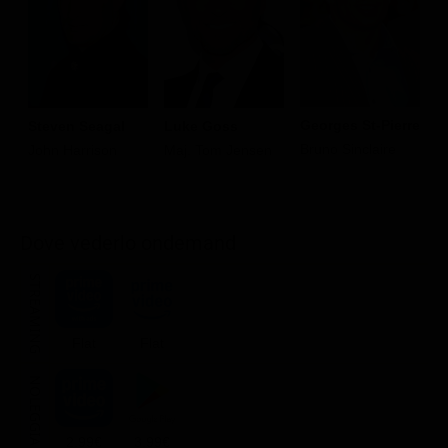
Georges St-Pierre
Steven Seagal
Luke Goss
B
Bruno Sinclaire
John Harrison
Maj. Tom Jensen
G
Dove vederlo ondemand
STREAMING
Flat
Flat
NOLEGGIA
2.99€
3.99€