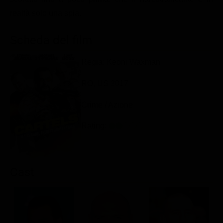
Classifiche
realtà solo una spia.
Migliori film
Scheda del film
Migliori Serie TV
Regia: Keoni Waxman
RO, US 2017
Crime / Azione
Rating:
Cast