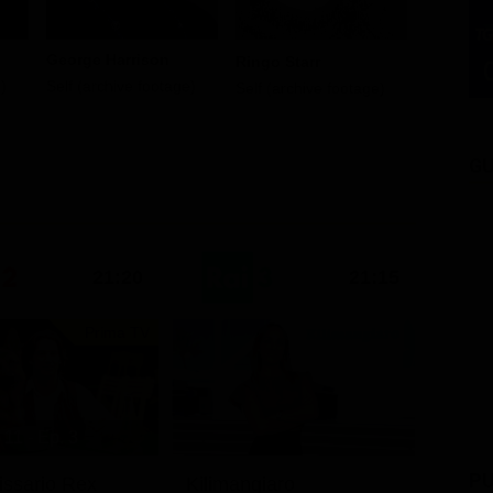
George Harrison
Ringo Starr
)
Self (archive footage)
Self (archive footage)
GU
21:20
21:15
Prima TV
11 - Ep. 3
PU
issario Rex
Kilimangiaro