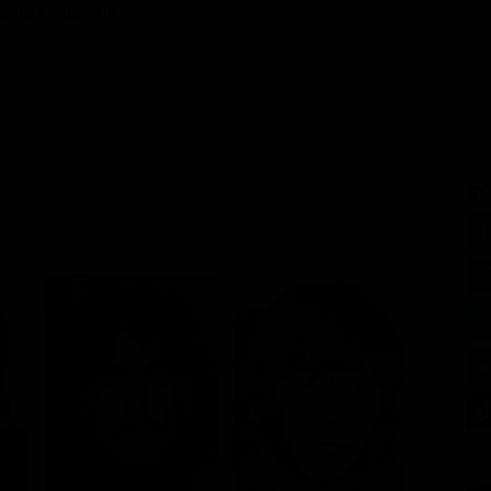
rio / Musicale
SE