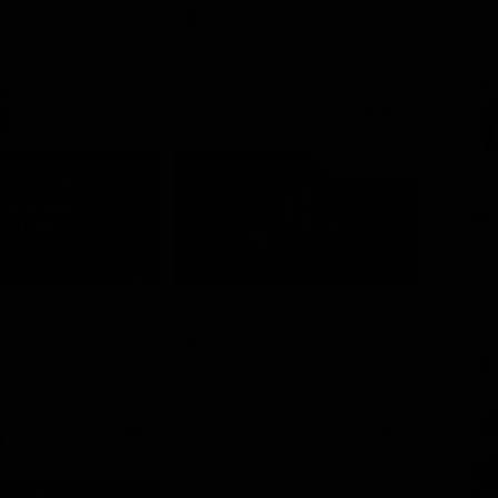
TV
Documentario
SC
21:20
21:25
Prima TV
FI
Stagione 11 - Ep. 9
GL
TITI LIVE
Chicago Med
tenimento
Serie TV
21:40
21:30