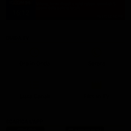
Milano, fermi illegali e soldi rubati: arrestati 5
agenti della polizia locale
16:12
TUTTE LE NEWS
GUIDA TV
Ora in Onda
Serata
21:05
21:13
22:50
23:05
23:28
21:07
21:15
22:50
23:10
23:47
Lista Canali
Film in TV
SCARICA L'APP