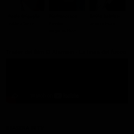
Paolo Briguglia
Pierfrancesco
Emilio Solfrizzi
L
soldato Serra
Favino
tenente Fiore
s
sergente Rizzo
Trailer del film El Alamein - La linea del fuoco
STASERA IN TV