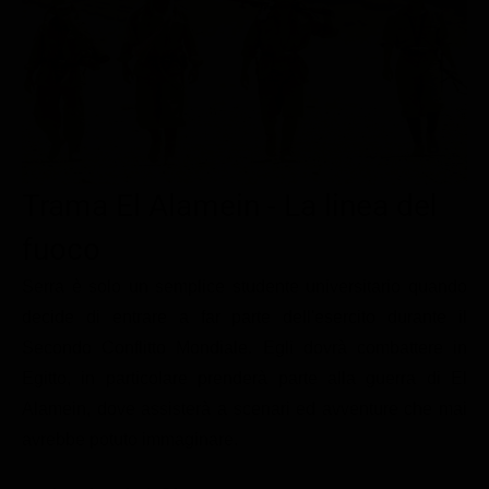
Le interviste in esclusiva
Tempesta D’amore
Temptation Island
Film da vedere
Il Paradiso delle signore
Ultima Fermata
Piattaforme streaming
Un Posto al Sole
Talent show
Apple TV Plus
Segreti di Famiglia
Infotainment
Discovery Plus
The Family
Game Show
Disney plus
Trama El Alamein - La linea del
Uomini e Donne
NetFlix
fuoco
Gossip
Now TV
Serra è solo un semplice studente universitario quando
Sport in tv
Paramount Plus
decide di entrare a far parte dell'esercito durante il
Secondo Conflitto Mondiale. Egli dovrà combattere in
Cartoni Anime e Manga
Prime Video
Egitto, in particolare prenderà parte alla guerra di El
Vip e Personaggi Tv
RaiPlay
Alamein, dove assisterà a scenari ed avventure che mai
Musica
avrebbe potuto immaginare.
Oroscopo Paolo Fox