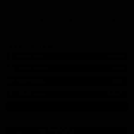
Intrattenimento
Altri Canali DTV
Sky
Dazn
Rsi
SEGUICI SUI SOCIAL
540,000
Fans
MI PIACE
550,000
Follower
SEGUI
9,300
Follower
SEGUI
290,000
Iscritti
ISCRIVITI
310,000
Follower
SEGUI
21:02
21:10
21:15
22:55
23:12
21:04
21:10
21:20
22:56
23:23
ULTIM'ORA