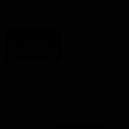
21:30
Aldo, Giovanni e Giacomo - Anplagghed
Teatro
Altri Canali DTV
Sky
Dazn
Rsi
SEGUICI SUI SOCIAL
540,000
Fans
MI PIACE