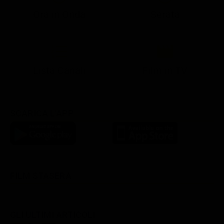
Ora in Onda
Serata
21:07
21:15
21:22
23:03
23:17
00:31
21:10
21:15
21:30
23:03
23:18
Lista Canali
Film in TV
SCARICA L'APP
FILM STASERA
GLI ULTIMI ARTICOLI