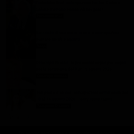
Forbidden fruit, anticipazioni turche: Ender e
Şahika mettono Hasan Alì nei guai?
Forbidden fruit
9 Agosto 2026
Racconto di una notte, trama e anticipazioni
puntate serali 9 agosto
Soap
9 Agosto 2026
Oroscopo Branko: le previsioni segno per segno
per la settimana dal 9 al 15 agosto 2026
Oroscopo Branko
9 Agosto 2026
Tempesta d’amore, anticipazioni settimanali dal
10 al 14 agosto 2026: Henry viene rapito
Tempesta D'amore
9 Agosto 2026
Chi siamo
Lo staff
Contatta la redazione
Privacy
Disclaimer