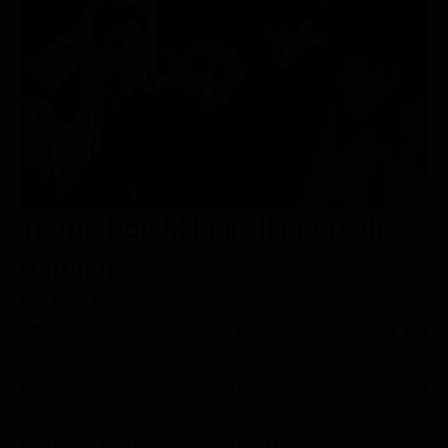
Le interviste in esclusiva
Tempesta D’amore
Temptation Island
Film da vedere
Il Paradiso delle signore
Ultima Fermata
Piattaforme streaming
Un Posto al Sole
Talent show
Apple TV Plus
Segreti di Famiglia
Infotainment
Discovery Plus
The Family
Game Show
Disney plus
Uomini e Donne
NetFlix
Trama Don Milani - Il priore di
Gossip
Now TV
Barbiana
Sport in tv
Paramount Plus
Per Don Milani, la notizia della grave malattia che lo
Cartoni Anime e Manga
Prime Video
affligge è motivo di vero e proprio sconforto, ma per
l'ultima volta egli esprime il desiderio di voler tornare nel
Vip e Personaggi Tv
RaiPlay
paesino che gli ha donato tanto: Barbiana. Qui, dove la
Musica
società era ancora nettamente scissa in classi sociali,
Oroscopo Paolo Fox
Don Milani ha trascorso gli anni più belli della sua vita.