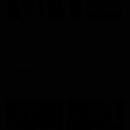
Roberto Citran
Sergio Castellitto
Ilaria Occhini
G
Adriano Milani
Don Lorenzo
Don Milani's
E
Milani
mother
STASERA IN TV
21:30
21:50
Stagione 3 - Ep. 16