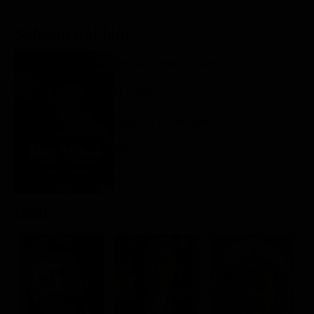
Classifiche
Scheda del film
Migliori film
Regia: Andrea Frazzi
Migliori Serie TV
IT 1997
Storico / Drammatico
Rating:
Cast