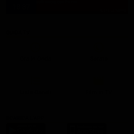
tuffi sincro con Pizzini
18:37
TUTTE LE NEWS
GUIDA TV
Ora in Onda
Serata
21:05
21:13
22:50
22:56
23:23
21:07
21:15
22:50
23:05
23:28
Lista Canali
Film in TV
SCARICA L'APP