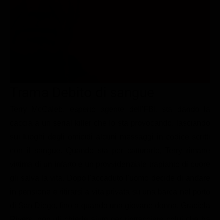
Le interviste in esclusiva
Tempesta D’amore
Temptation Island
Film da vedere
Il Paradiso delle signore
Ultima Fermata
Piattaforme streaming
Un Posto al Sole
Talent show
Apple TV Plus
Segreti di Famiglia
Infotainment
Discovery Plus
The Family
Game Show
Disney plus
Trama Debito di sangue
Uomini e Donne
NetFlix
Terry McCaleb, esperto agente dell'FBI, sta dando la
caccia a un serial killer che lo sta provocando, lasciando
Gossip
Now TV
sui luoghi degli omicidi alcuni messaggi in codice scritti
Sport in tv
Paramount Plus
con il sangue. Quando sta per catturarlo, Terry rimane
Cartoni Anime e Manga
Prime Video
vittima di un infarto e un provvidenziale trapianto di cuore
Vip e Personaggi Tv
RaiPlay
gli salva la vita. Dopo l'accaduto l'uomo decide di andare
in pensione e ritirarsi a vita privata su una barca nel porto
Musica
di San Diego, fino a quando una giovane donna, Graciela
Oroscopo Paolo Fox
Rivers, non gli chiede aiuto per rintracciare colui che ha