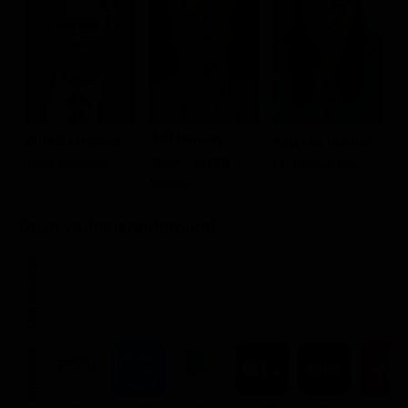
Jeff Daniels
Clint Eastwood
W
Anjelica Huston
Jasper 'Buddy'
Terry McCaleb
G
Dr. Bonnie Fox
Noone
Dove vederlo ondemand
STREAMING
NOLEGGIA