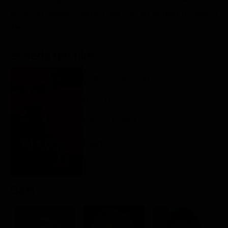
Classifiche
ucciso la sorella Gloria, colei che ha donato il cuore a
Terry.
Migliori film
Migliori Serie TV
Scheda del film
Regia: Clint Eastwood
US 2002
Crime / Thriller
Rating:
Cast